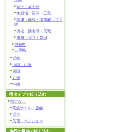
富士・富士宮
御殿場・沼津・三島
焼津・藤枝・御前崎・寸又
峡
浜松・浜名湖・天竜
掛川・袋井・磐田
愛知県
三重県
近畿
山陽・山陰
四国
九州
沖縄
宿タイプで絞り込む
指定なし
高級ホテル・旅館
温泉
民宿・ペンション
旅行の目的で絞り込む