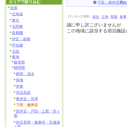
エリアで絞り込む
下田・南伊豆
売れ
全国
北海道
[ランキング項目]
総合
立地
部屋
食事
東北
誠に申し訳ございませんが、
北関東
この地域に該当する宿泊施設
首都圏
伊豆・箱根
甲信越
北陸
東海
岐阜県
静岡県
静岡・清水
熱海
伊東
伊豆高原
東伊豆・河津
下田・南伊豆
西伊豆・戸田・土肥・堂ヶ
島
伊豆長岡・修善寺・天城湯
ヶ島