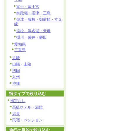
富士・富士宮
御殿場・沼津・三島
焼津・藤枝・御前崎・寸又
峡
浜松・浜名湖・天竜
掛川・袋井・磐田
愛知県
三重県
近畿
山陽・山陰
四国
九州
沖縄
宿タイプで絞り込む
指定なし
高級ホテル・旅館
温泉
民宿・ペンション
旅行の目的で絞り込む