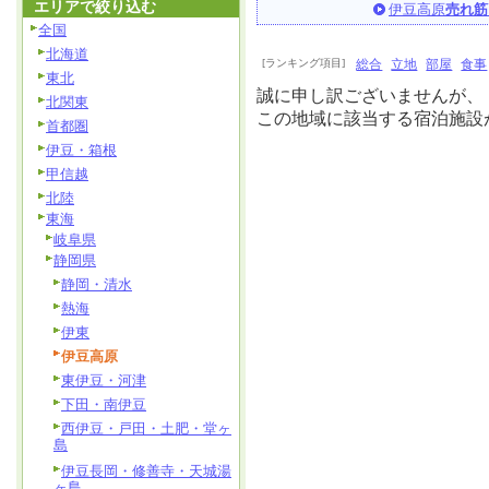
エリアで絞り込む
伊豆高原
売れ筋
全国
北海道
[ランキング項目]
総合
立地
部屋
食事
東北
誠に申し訳ございませんが、
北関東
この地域に該当する宿泊施設
首都圏
伊豆・箱根
甲信越
北陸
東海
岐阜県
静岡県
静岡・清水
熱海
伊東
伊豆高原
東伊豆・河津
下田・南伊豆
西伊豆・戸田・土肥・堂ヶ
島
伊豆長岡・修善寺・天城湯
ヶ島