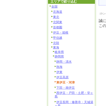
エリアで絞り込む
全国
北海道
[ラン
東北
誠
北関東
こ
首都圏
伊豆・箱根
甲信越
北陸
東海
岐阜県
静岡県
静岡・清水
熱海
伊東
伊豆高原
東伊豆・河津
下田・南伊豆
西伊豆・戸田・土肥・堂ヶ
島
伊豆長岡・修善寺・天城湯
ヶ島