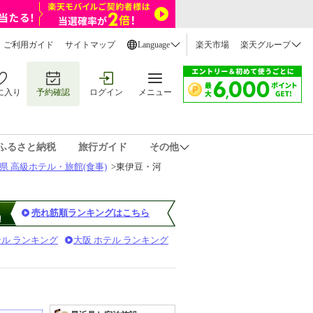
ご利用ガイド
サイトマップ
Language
楽天市場
楽天グループ
に入り
予約確認
ログイン
メニュー
ふるさと納税
旅行ガイド
その他
県 高級ホテル・旅館(食事)
>
東伊豆・河
売れ筋順ランキングはこちら
テル ランキング
大阪 ホテル ランキング