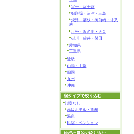
富士・富士宮
御殿場・沼津・三島
焼津・藤枝・御前崎・寸又
峡
浜松・浜名湖・天竜
掛川・袋井・磐田
愛知県
三重県
近畿
山陽・山陰
四国
九州
沖縄
宿タイプで絞り込む
指定なし
高級ホテル・旅館
温泉
民宿・ペンション
旅行の目的で絞り込む