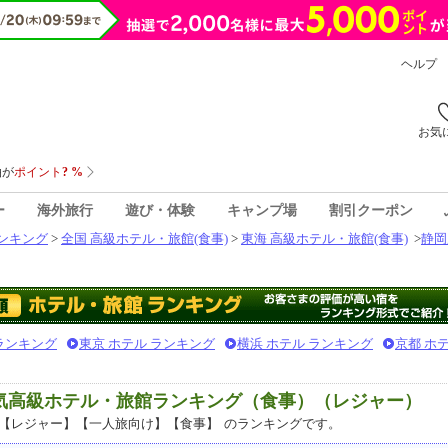
ヘルプ
お気
ー
海外旅行
遊び・体験
キャンプ場
割引クーポン
ンキング
>
全国 高級ホテル・旅館(食事)
>
東海 高級ホテル・旅館(食事)
>
静岡
 ランキング
東京 ホテル ランキング
横浜 ホテル ランキング
京都 ホ
人気高級ホテル・旅館ランキング（食事）（レジャー）
【レジャー】【一人旅向け】【食事】
のランキングです。