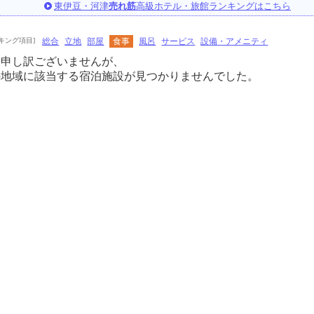
東伊豆・河津
売れ筋
高級ホテル・旅館ランキングはこちら
キング項目]
総合
立地
部屋
食事
風呂
サービス
設備・アメニティ
に申し訳ございませんが、
の地域に該当する宿泊施設が見つかりませんでした。