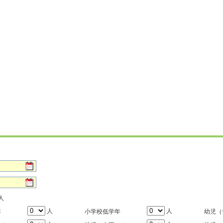
人
人
人
年
小学校低学年
幼児（