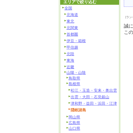
エリアで絞り込む
全国
北海道
[ラン
東北
誠
北関東
こ
首都圏
伊豆・箱根
甲信越
北陸
東海
近畿
山陽・山陰
鳥取県
島根県
松江・玉造・安来・奥出雲
出雲・大田・石見銀山
津和野・益田・浜田・江津
隠岐諸島
岡山県
広島県
山口県