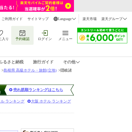
ご利用ガイド
サイトマップ
Language
楽天市場
楽天グループ
に入り
予約確認
ログイン
メニュー
ふるさと納税
旅行ガイド
その他
>
島根県 高級ホテル・旅館(立地)
>
隠岐諸
売れ筋順ランキングはこちら
テル ランキング
大阪 ホテル ランキング