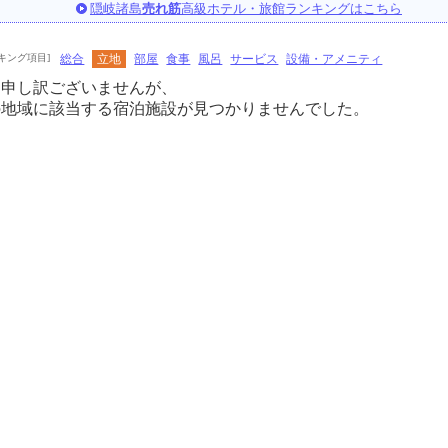
隠岐諸島
売れ筋
高級ホテル・旅館ランキングはこちら
キング項目]
総合
立地
部屋
食事
風呂
サービス
設備・アメニティ
に申し訳ございませんが、
の地域に該当する宿泊施設が見つかりませんでした。