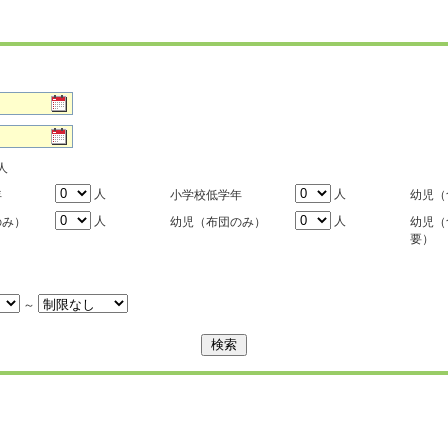
人
人
人
年
小学校低学年
幼児（
人
人
のみ）
幼児（布団のみ）
幼児（
要）
～