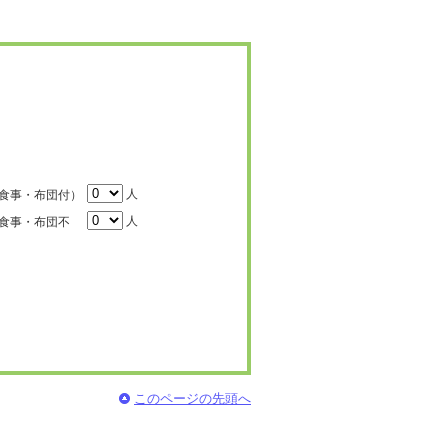
人
食事・布団付）
人
食事・布団不
このページの先頭へ