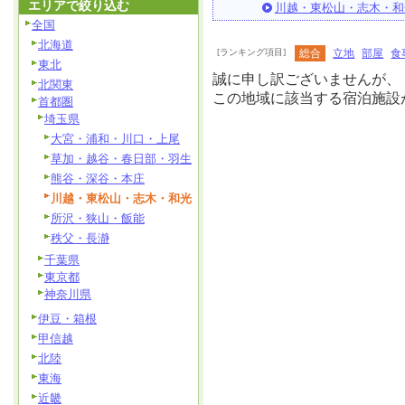
エリアで絞り込む
川越・東松山・志木・和
全国
北海道
[ランキング項目]
総合
立地
部屋
食
東北
誠に申し訳ございませんが、
北関東
この地域に該当する宿泊施設
首都圏
埼玉県
大宮・浦和・川口・上尾
草加・越谷・春日部・羽生
熊谷・深谷・本庄
川越・東松山・志木・和光
所沢・狭山・飯能
秩父・長瀞
千葉県
東京都
神奈川県
伊豆・箱根
甲信越
北陸
東海
近畿