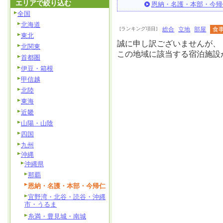
エリアで絞り込む
恩納・名護・本部・今帰
全国
北海道
[ランキング項目]
総合
立地
部屋
食
東北
誠に申し訳ございませんが、
北関東
この地域に該当する宿泊施設
首都圏
伊豆・箱根
甲信越
北陸
東海
近畿
山陽・山陰
四国
九州
沖縄
沖縄県
那覇
恩納・名護・本部・今帰仁
宜野湾・北谷・読谷・沖縄
市・うるま
糸満・豊見城・南城