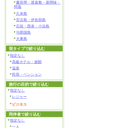
慶良間・渡嘉敷・座間味・
阿嘉
久米島
宮古島・伊良部島
石垣・西表・小浜島
与那国島
大東島
宿タイプで絞り込む
指定なし
高級ホテル・旅館
温泉
民宿・ペンション
旅行の目的で絞り込む
指定なし
レジャー
ビジネス
同伴者で絞り込む
指定なし
一人