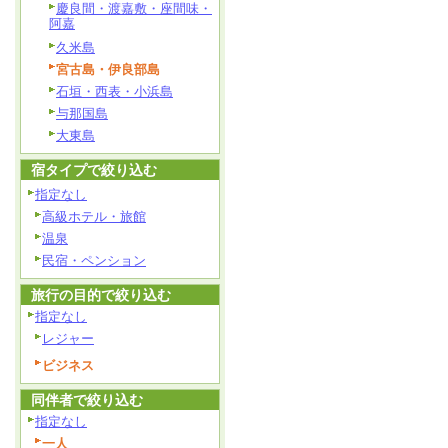
慶良間・渡嘉敷・座間味・
阿嘉
久米島
宮古島・伊良部島
石垣・西表・小浜島
与那国島
大東島
宿タイプで絞り込む
指定なし
高級ホテル・旅館
温泉
民宿・ペンション
旅行の目的で絞り込む
指定なし
レジャー
ビジネス
同伴者で絞り込む
指定なし
一人