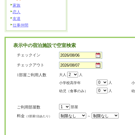
家族
恋人
友達
仕事仲間
表示中の宿泊施設で空室検索
チェックイン
チェックアウト
1部屋ご利用人数
大人
人
人
小学校高学年
小
人
幼児（食事のみ）
幼
ご利用部屋数
部屋
料金
～
（1部屋1泊あたり）