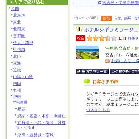
エリアで絞り込む
宮古島・伊良部島
売
全国
北海道
[ランキング項目]
総合
立地
部屋
食
東北
北関東
ホテルシギラミラージュ
首都圏
3.33
総合
お客さ
伊豆・箱根
エ
沖縄県 宮古島・
甲信越
リ
宮古ブルーを眺め
特
北陸
お気に入りに
ア
徴
東海
近畿
山陽・山陰
お客さまの声
四国
九州
シギラミラージュで癒されウ
沖縄
ギラミラージュに宿泊しまし
沖縄県
のですが、結果ミラージュにして良か
那覇
づきはこちら
恩納・名護・本部・今帰仁
宜野湾・北谷・読谷・沖縄
市・うるま
糸満・豊見城・南城