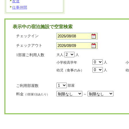
友達
仕事仲間
表示中の宿泊施設で空室検索
チェックイン
チェックアウト
1部屋ご利用人数
大人
人
人
小学校高学年
小
人
幼児（食事のみ）
幼
ご利用部屋数
部屋
料金
～
（1部屋1泊あたり）