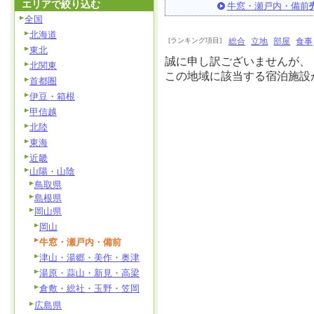
エリアで絞り込む
牛窓・瀬戸内・備前
全国
北海道
[ランキング項目]
総合
立地
部屋
食事
東北
誠に申し訳ございませんが、
北関東
この地域に該当する宿泊施設
首都圏
伊豆・箱根
甲信越
北陸
東海
近畿
山陽・山陰
鳥取県
島根県
岡山県
岡山
牛窓・瀬戸内・備前
津山・湯郷・美作・奥津
湯原・蒜山・新見・高梁
倉敷・総社・玉野・笠岡
広島県