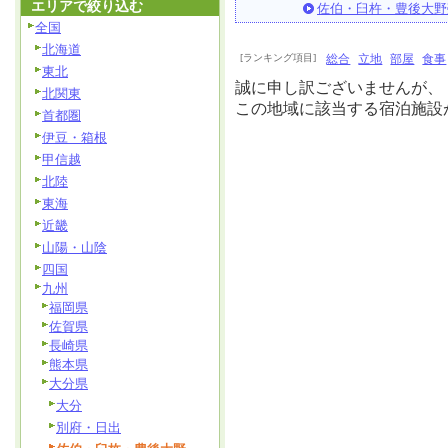
エリアで絞り込む
佐伯・臼杵・豊後大野
全国
北海道
[ランキング項目]
総合
立地
部屋
食事
東北
誠に申し訳ございませんが、
北関東
この地域に該当する宿泊施設
首都圏
伊豆・箱根
甲信越
北陸
東海
近畿
山陽・山陰
四国
九州
福岡県
佐賀県
長崎県
熊本県
大分県
大分
別府・日出