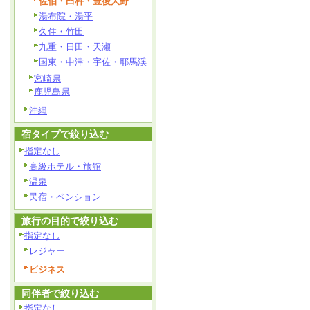
佐伯・臼杵・豊後大野
湯布院・湯平
久住・竹田
九重・日田・天瀬
国東・中津・宇佐・耶馬渓
宮崎県
鹿児島県
沖縄
宿タイプで絞り込む
指定なし
高級ホテル・旅館
温泉
民宿・ペンション
旅行の目的で絞り込む
指定なし
レジャー
ビジネス
同伴者で絞り込む
指定なし