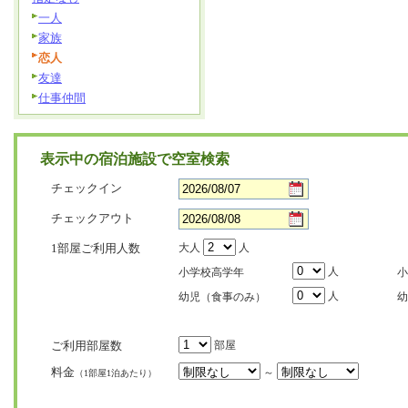
一人
家族
恋人
友達
仕事仲間
表示中の宿泊施設で空室検索
チェックイン
チェックアウト
1部屋ご利用人数
大人
人
人
小学校高学年
小
人
幼児（食事のみ）
幼
ご利用部屋数
部屋
料金
～
（1部屋1泊あたり）