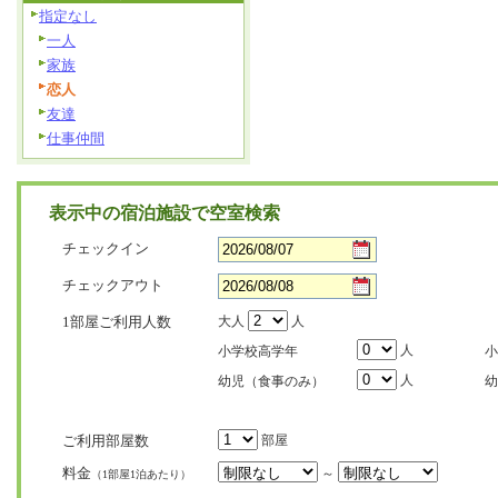
指定なし
一人
家族
恋人
友達
仕事仲間
表示中の宿泊施設で空室検索
チェックイン
チェックアウト
1部屋ご利用人数
大人
人
人
小学校高学年
小
人
幼児（食事のみ）
幼
ご利用部屋数
部屋
料金
～
（1部屋1泊あたり）