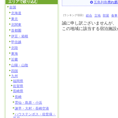
エリアで絞り込む
五島列島
売れ筋
全国
北海道
[ランキング項目]
総合
立地
部屋
食事
東北
誠に申し訳ございませんが、
北関東
この地域に該当する宿泊施設
首都圏
伊豆・箱根
甲信越
北陸
東海
近畿
山陽・山陰
四国
九州
福岡県
佐賀県
長崎県
長崎
雲仙・島原・小浜
諫早・大村・長崎空港
ハウステンボス・佐世保・