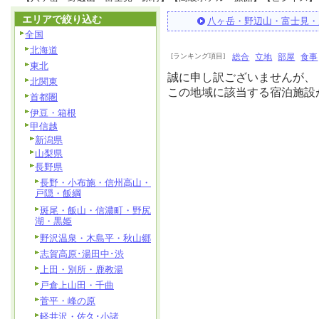
エリアで絞り込む
八ヶ岳・野辺山・富士見・
全国
北海道
[ランキング項目]
総合
立地
部屋
食事
東北
誠に申し訳ございませんが、
北関東
この地域に該当する宿泊施設
首都圏
伊豆・箱根
甲信越
新潟県
山梨県
長野県
長野・小布施・信州高山・
戸隠・飯綱
斑尾・飯山・信濃町・野尻
湖・黒姫
野沢温泉・木島平・秋山郷
志賀高原･湯田中･渋
上田・別所・鹿教湯
戸倉上山田・千曲
菅平・峰の原
軽井沢・佐久･小諸