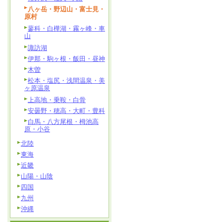
八ヶ岳・野辺山・富士見・
原村
蓼科・白樺湖・霧ヶ峰・車
山
諏訪湖
伊那・駒ヶ根・飯田・昼神
木曽
松本・塩尻・浅間温泉・美
ヶ原温泉
上高地・乗鞍・白骨
安曇野・穂高・大町・豊科
白馬・八方尾根・栂池高
原・小谷
北陸
東海
近畿
山陽・山陰
四国
九州
沖縄