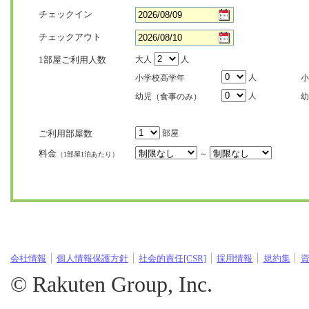
チェックイン
チェックアウト
1部屋ご利用人数
大人
人
人
小学校高学年
小
人
幼児（食事のみ）
幼
ご利用部屋数
部屋
料金
～
（1部屋1泊あたり）
会社情報
個人情報保護方針
社会的責任[CSR]
採用情報
規約集
© Rakuten Group, Inc.