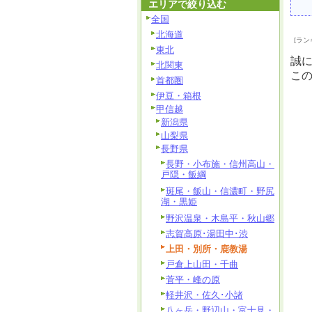
エリアで絞り込む
全国
北海道
[ラン
東北
誠
北関東
こ
首都圏
伊豆・箱根
甲信越
新潟県
山梨県
長野県
長野・小布施・信州高山・
戸隠・飯綱
斑尾・飯山・信濃町・野尻
湖・黒姫
野沢温泉・木島平・秋山郷
志賀高原･湯田中･渋
上田・別所・鹿教湯
戸倉上山田・千曲
菅平・峰の原
軽井沢・佐久･小諸
八ヶ岳・野辺山・富士見・