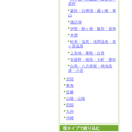
原村
蓼科・白樺湖・霧ヶ峰・車
山
諏訪湖
伊那・駒ヶ根・飯田・昼神
木曽
松本・塩尻・浅間温泉・美
ヶ原温泉
上高地・乗鞍・白骨
安曇野・穂高・大町・豊科
白馬・八方尾根・栂池高
原・小谷
北陸
東海
近畿
山陽・山陰
四国
九州
沖縄
宿タイプで絞り込む