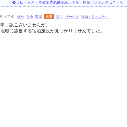
上田・別所・鹿教湯
売れ筋
高級ホテル・旅館ランキングはこちら
キング項目]
総合
立地
部屋
食事
風呂
サービス
設備・アメニティ
に申し訳ございませんが、
の地域に該当する宿泊施設が見つかりませんでした。