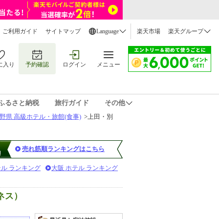
ご利用ガイド
サイトマップ
Language
楽天市場
楽天グループ
に入り
予約確認
ログイン
メニュー
ふるさと納税
旅行ガイド
その他
野県 高級ホテル・旅館(食事)
>
上田・別
売れ筋順ランキングはこちら
テル ランキング
大阪 ホテル ランキング
ネス）