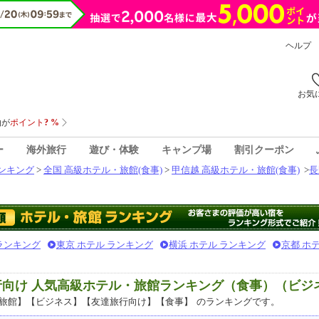
ヘルプ
お気
ー
海外旅行
遊び・体験
キャンプ場
割引クーポン
ンキング
>
全国 高級ホテル・旅館(食事)
>
甲信越 高級ホテル・旅館(食事)
>
長
 ランキング
東京 ホテル ランキング
横浜 ホテル ランキング
京都 ホ
行向け 人気高級ホテル・旅館ランキング（食事）（ビジ
旅館】【ビジネス】【友達旅行向け】【食事】
のランキングです。