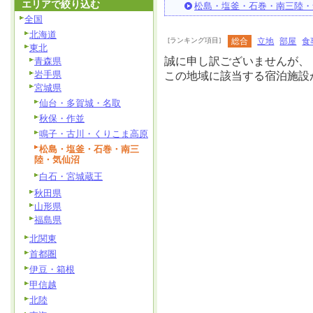
エリアで絞り込む
松島・塩釜・石巻・南三陸・
全国
北海道
[ランキング項目]
総合
立地
部屋
食
東北
誠に申し訳ございませんが、
青森県
岩手県
この地域に該当する宿泊施設
宮城県
仙台・多賀城・名取
秋保・作並
鳴子・古川・くりこま高原
松島・塩釜・石巻・南三
陸・気仙沼
白石・宮城蔵王
秋田県
山形県
福島県
北関東
首都圏
伊豆・箱根
甲信越
北陸