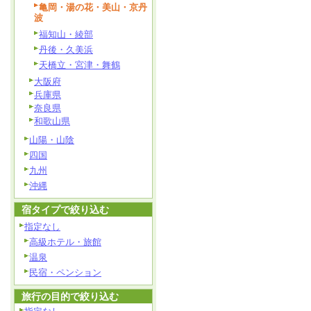
亀岡・湯の花・美山・京丹
波
福知山・綾部
丹後・久美浜
天橋立・宮津・舞鶴
大阪府
兵庫県
奈良県
和歌山県
山陽・山陰
四国
九州
沖縄
宿タイプで絞り込む
指定なし
高級ホテル・旅館
温泉
民宿・ペンション
旅行の目的で絞り込む