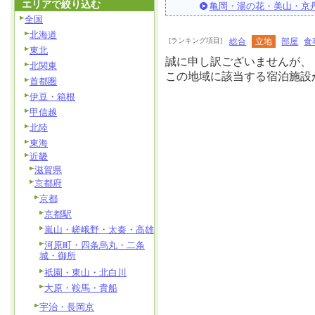
エリアで絞り込む
亀岡・湯の花・美山・京
全国
北海道
[ランキング項目]
総合
立地
部屋
食
東北
誠に申し訳ございませんが、
北関東
この地域に該当する宿泊施設
首都圏
伊豆・箱根
甲信越
北陸
東海
近畿
滋賀県
京都府
京都
京都駅
嵐山・嵯峨野・太秦・高雄
河原町・四条烏丸・二条
城・御所
祇園・東山・北白川
大原・鞍馬・貴船
宇治・長岡京