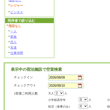
指定なし
レジャー
ビジネス
同伴者で絞り込む
指定なし
一人
家族
恋人
友達
仕事仲間
表示中の宿泊施設で空室検索
チェックイン
チェックアウト
1部屋ご利用人数
大人
人
人
小学校高学年
小
人
幼児（食事のみ）
幼