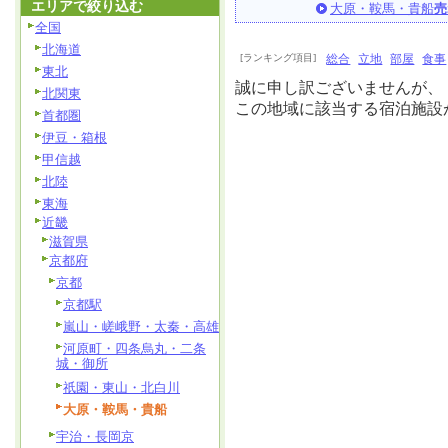
エリアで絞り込む
大原・鞍馬・貴船
売
全国
北海道
[ランキング項目]
総合
立地
部屋
食事
東北
誠に申し訳ございませんが、
北関東
この地域に該当する宿泊施設
首都圏
伊豆・箱根
甲信越
北陸
東海
近畿
滋賀県
京都府
京都
京都駅
嵐山・嵯峨野・太秦・高雄
河原町・四条烏丸・二条
城・御所
祇園・東山・北白川
大原・鞍馬・貴船
宇治・長岡京