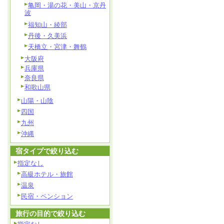
亀岡・湯の花・美山・京丹
波
福知山・綾部
丹後・久美浜
天橋立・宮津・舞鶴
大阪府
兵庫県
奈良県
和歌山県
山陽・山陰
四国
九州
沖縄
宿タイプで絞り込む
指定なし
高級ホテル・旅館
温泉
民宿・ペンション
旅行の目的で絞り込む