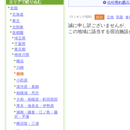
エリアで絞り込む
箱根
売れ筋
高
全国
北海道
[ランキング項目]
総合
立地
部屋
食
東北
誠に申し訳ございませんが、
北関東
この地域に該当する宿泊施設
首都圏
埼玉県
千葉県
東京都
神奈川県
横浜
川崎
箱根
小田原
湯河原・真鶴
相模湖・丹沢
大和・相模原・町田西部
厚木・海老名・伊勢原
湘南・鎌倉・江ノ島・藤
沢・平塚
横須賀・三浦