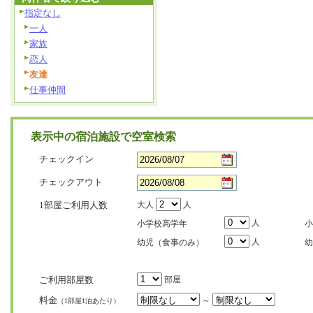
指定なし
一人
家族
恋人
友達
仕事仲間
表示中の宿泊施設で空室検索
チェックイン
チェックアウト
1部屋ご利用人数
大人
人
人
小学校高学年
小
人
幼児（食事のみ）
幼
ご利用部屋数
部屋
料金
～
（1部屋1泊あたり）