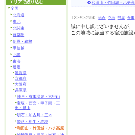
エリアで絞り込む
和田山・竹田城・ハチ高
全国
北海道
[ランキング項目]
総合
立地
部屋
食事
東北
誠に申し訳ございませんが、
北関東
この地域に該当する宿泊施設
首都圏
伊豆・箱根
甲信越
北陸
東海
近畿
滋賀県
京都府
大阪府
兵庫県
神戸・有馬温泉・六甲山
宝塚・西宮・甲子園・三
田・篠山
明石・加古川・三木
姫路・相生・赤穂
和田山・竹田城・ハチ高原
城崎温泉・豊岡・出石・神