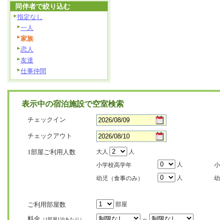
同伴者で絞り込む
指定なし
一人
家族
恋人
友達
仕事仲間
表示中の宿泊施設で空室検索
チェックイン
チェックアウト
1部屋ご利用人数
大人
人
人
小学校高学年
小
人
幼児（食事のみ）
幼
ご利用部屋数
部屋
料金
～
（1部屋1泊あたり）