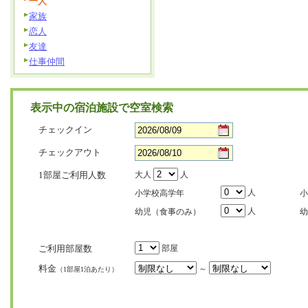
一人
家族
恋人
友達
仕事仲間
表示中の宿泊施設で空室検索
チェックイン
チェックアウト
1部屋ご利用人数
大人
人
人
小学校高学年
小
人
幼児（食事のみ）
幼
ご利用部屋数
部屋
料金
～
（1部屋1泊あたり）