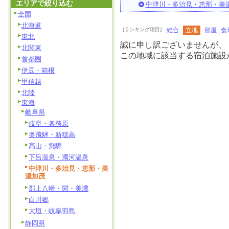
エリアで絞り込む
中津川・多治見・恵那・美
全国
北海道
[ランキング項目]
総合
立地
部屋
食
東北
誠に申し訳ございませんが、
北関東
この地域に該当する宿泊施設
首都圏
伊豆・箱根
甲信越
北陸
東海
岐阜県
岐阜・各務原
奥飛騨・新穂高
高山・飛騨
下呂温泉・濁河温泉
中津川・多治見・恵那・美
濃加茂
郡上八幡・関・美濃
白川郷
大垣・岐阜羽島
静岡県