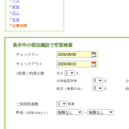
一人
家族
恋人
友達
仕事仲間
表示中の宿泊施設で空室検索
チェックイン
チェックアウト
1部屋ご利用人数
大人
人
人
小学校高学年
小
人
幼児（食事のみ）
幼
ご利用部屋数
部屋
料金
～
（1部屋1泊あたり）