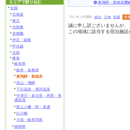
エリアで絞り込む
奥飛騨・新穂高
売
全国
北海道
[ランキング項目]
総合
立地
部屋
食
東北
誠に申し訳ございませんが、
北関東
この地域に該当する宿泊施設
首都圏
伊豆・箱根
甲信越
北陸
東海
岐阜県
岐阜・各務原
奥飛騨・新穂高
高山・飛騨
下呂温泉・濁河温泉
中津川・多治見・恵那・美
濃加茂
郡上八幡・関・美濃
白川郷
大垣・岐阜羽島
静岡県