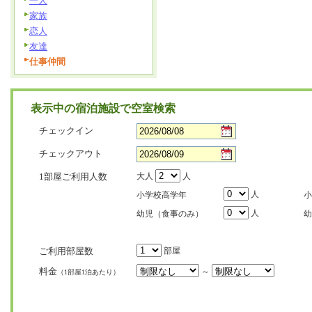
一人
家族
恋人
友達
仕事仲間
表示中の宿泊施設で空室検索
チェックイン
チェックアウト
1部屋ご利用人数
大人
人
人
小学校高学年
小
人
幼児（食事のみ）
幼
ご利用部屋数
部屋
料金
～
（1部屋1泊あたり）