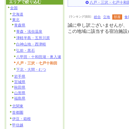
エリアで絞り込む
八戸・三沢・七戸十和
全国
北海道
[ランキング項目]
総合
立地
部屋
食
東北
誠に申し訳ございませんが、
青森県
この地域に該当する宿泊施設
青森・浅虫温泉
津軽半島・五所川原
白神山地・西津軽
弘前・黒石
八甲田・十和田湖・奥入瀬
八戸・三沢・七戸十和田
下北・大間・むつ
岩手県
宮城県
秋田県
山形県
福島県
北関東
首都圏
伊豆・箱根
甲信越