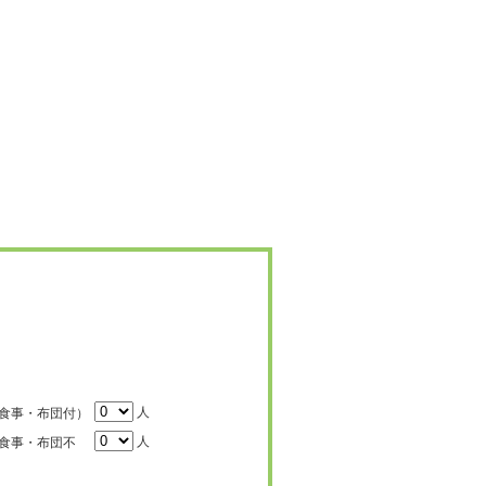
人
食事・布団付）
人
食事・布団不