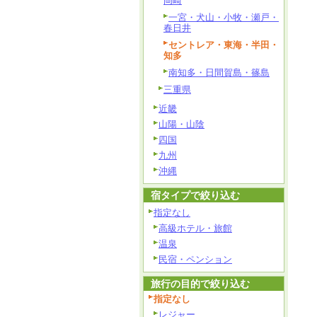
岡崎
一宮・犬山・小牧・瀬戸・
春日井
セントレア・東海・半田・
知多
南知多・日間賀島・篠島
三重県
近畿
山陽・山陰
四国
九州
沖縄
宿タイプで絞り込む
指定なし
高級ホテル・旅館
温泉
民宿・ペンション
旅行の目的で絞り込む
指定なし
レジャー