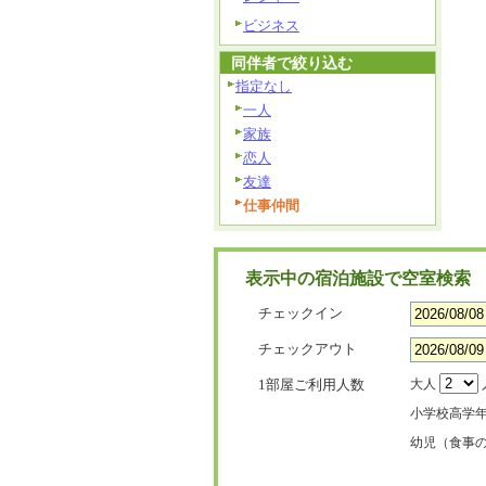
ビジネス
同伴者で絞り込む
指定なし
一人
家族
恋人
友達
仕事仲間
表示中の宿泊施設で空室検索
チェックイン
チェックアウト
1部屋ご利用人数
大人
小学校高学
幼児（食事