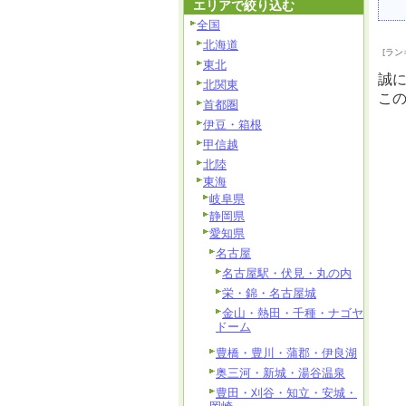
エリアで絞り込む
全国
北海道
[ラン
東北
誠
北関東
こ
首都圏
伊豆・箱根
甲信越
北陸
東海
岐阜県
静岡県
愛知県
名古屋
名古屋駅・伏見・丸の内
栄・錦・名古屋城
金山・熱田・千種・ナゴヤ
ドーム
豊橋・豊川・蒲郡・伊良湖
奥三河・新城・湯谷温泉
豊田・刈谷・知立・安城・