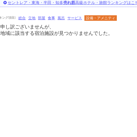
セントレア・東海・半田・知多
売れ筋
高級ホテル・旅館ランキングはこ
キング項目]
総合
立地
部屋
食事
風呂
サービス
設備・アメニティ
に申し訳ございませんが、
の地域に該当する宿泊施設が見つかりませんでした。