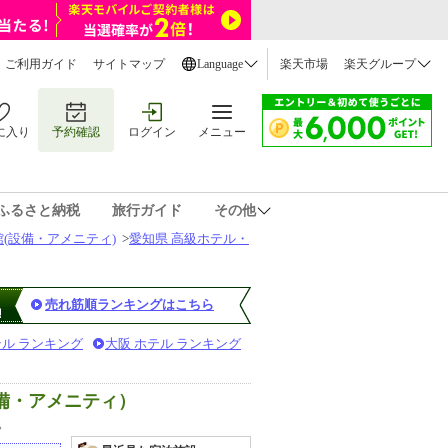
ご利用ガイド
サイトマップ
Language
楽天市場
楽天グループ
に入り
予約確認
ログイン
メニュー
ふるさと納税
旅行ガイド
その他
(設備・アメニティ)
>
愛知県 高級ホテル・
売れ筋順ランキングはこちら
テル ランキング
大阪 ホテル ランキング
備・アメニティ）
。