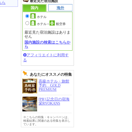
最近見た宿泊施設
ちら
国内
海外
ホテル
ホテル
+
航空券
最近見た宿泊施設はありま
せん
国内施設の検索はこちらか
ら
アフィリエイトに利用す
る
あなたにオススメの特集
高級ホテル・旅館
予約 GOLD
PREMIUM
[PR] 記念日の宿海
栄RYOKANS
※こちらの特集・キャンペーンは、
検索結果に関連のある特集を表示し
ています。