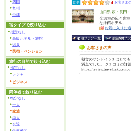
四国
4
食事
お客さまの
九州
エ
山口県 萩・長門
沖縄
リ
全18室の広々客
特
な洋館ホテル。
ア
宿タイプで絞り込む
徴
お気に入りに
指定なし
高級ホテル・旅館
温泉
お客さまの声
民宿・ペンション
朝食のサンドイッチはとても
旅行の目的で絞り込む
満点でした。 クチコミの
指定なし
https://review.travel.rakute
レジャー
ビジネス
同伴者で絞り込む
指定なし
一人
家族
恋人
友達
仕事仲間