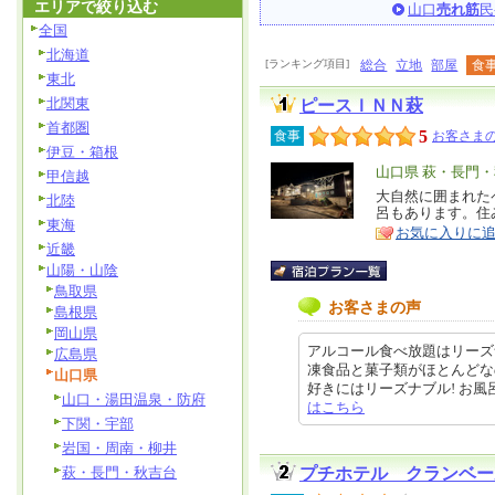
エリアで絞り込む
山口
売れ筋
民
全国
北海道
[ランキング項目]
総合
立地
部屋
食
東北
北関東
ピースＩＮＮ萩
首都圏
5
食事
お客さまの
伊豆・箱根
エ
山口県 萩・長門
甲信越
リ
大自然に囲まれた
特
北陸
呂もあります。住
ア
徴
東海
お気に入りに
近畿
山陽・山陰
鳥取県
お客さまの声
島根県
岡山県
アルコール食べ放題はリーズ
広島県
凍食品と菓子類がほとんどな
山口県
好きにはリーズナブル! お風呂が温
山口・湯田温泉・防府
はこちら
下関・宇部
岩国・周南・柳井
萩・長門・秋吉台
プチホテル クランベー