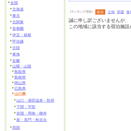
全国
北海道
[ランキング項目]
総合
立地
部屋
食
東北
誠に申し訳ございませんが、
北関東
この地域に該当する宿泊施設
首都圏
伊豆・箱根
甲信越
北陸
東海
近畿
山陽・山陰
鳥取県
島根県
岡山県
広島県
山口県
山口・湯田温泉・防府
下関・宇部
岩国・周南・柳井
萩・長門・秋吉台
四国