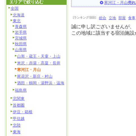
エリアで絞り込む
寒河江・月山
売れ
全国
北海道
[ランキング項目]
総合
立地
部屋
食事
東北
誠に申し訳ございませんが、
青森県
岩手県
この地域に該当する宿泊施設
宮城県
秋田県
山形県
山形・蔵王・天童・上山
米沢・赤湯・高畠・長井
寒河江・月山
尾花沢・新庄・村山
酒田・鶴岡・湯野浜・温海
福島県
北関東
首都圏
伊豆・箱根
甲信越
北陸
東海