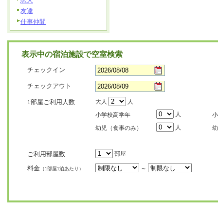
恋人
友達
仕事仲間
表示中の宿泊施設で空室検索
チェックイン
チェックアウト
1部屋ご利用人数
大人
人
人
小学校高学年
小
人
幼児（食事のみ）
幼
ご利用部屋数
部屋
料金
～
（1部屋1泊あたり）