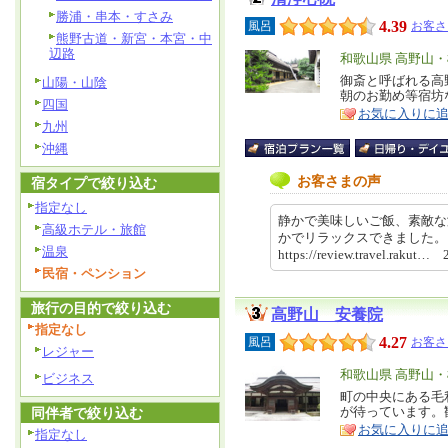
勝浦・串本・すさみ
4.39
風呂
お客さ
熊野古道・新宮・本宮・中
辺路
エ
和歌山県 高野山
リ
御斎と呼ばれる高
特
山陽・山陰
朝のお勤め等宿坊
ア
徴
四国
お気に入りに
九州
沖縄
お客さまの声
宿タイプで絞り込む
指定なし
静かで美味しいご飯、素敵な
高級ホテル・旅館
かでリラックスできました
温泉
https://review.travel.rakut
民宿・ペンション
旅行の目的で絞り込む
高野山 安養院
指定なし
4.27
風呂
お客さ
レジャー
エ
和歌山県 高野山
ビジネス
リ
町の中央にある毛
特
が待っています。
同伴者で絞り込む
ア
徴
お気に入りに
指定なし