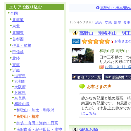
エリアで絞り込む
高野山・橋本
売れ
全国
北海道
[ランキング項目]
総合
立地
部屋
食事
東北
北関東
高野山 別格本山 明王
首都圏
5
風呂
お客さまの
伊豆・箱根
エ
和歌山県 高野山
甲信越
リ
日本三不動の一つ
特
北陸
り入れた客殿にて
ア
徴
東海
お気に入りに
近畿
滋賀県
京都府
お客さまの声
大阪府
兵庫県
奈良県
静かなお部屋と眺め最高、精
綺麗なお部屋です。 お風呂
和歌山県
したが、それ以上に静かでお庭の眺
和歌山・加太・和歌浦
はこちら
高野山・橋本
御坊・有田・海南・日高
南紀白浜・紀伊田辺・龍神
清浄心院