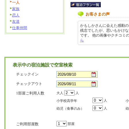
一人
家族
お客さまの声
恋人
友達
かもしかさんに会えた感動の
仕事仲間
残念でしたが、思いもかけな
です。 他の画像やクチコミの詳細は
ら
表示中の宿泊施設で空室検索
チェックイン
チェックアウト
1部屋ご利用人数
大人
人
人
小学校高学年
小
人
幼児（食事のみ）
幼
ご利用部屋数
部屋