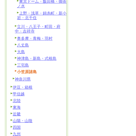
東京ドーム・飯田橋・御茶
ノ水
上野・浅草・錦糸町・新小
岩・北千住
立川・八王子・町田・府
中・吉祥寺
奥多摩・青梅・羽村
八丈島
大島
神津島・新島・式根島
三宅島
小笠原諸島
神奈川県
伊豆・箱根
甲信越
北陸
東海
近畿
山陽・山陰
四国
九州