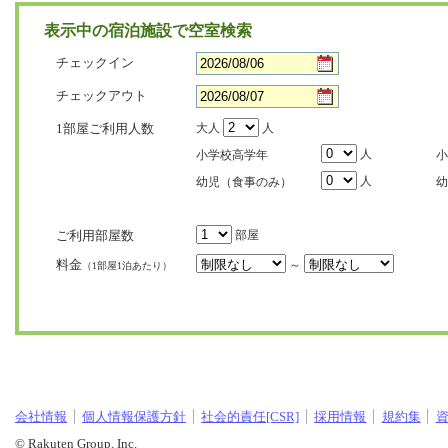
表示中の宿泊施設で空室検索
チェックイン
チェックアウト
1部屋ご利用人数
大人
人
人
小学校高学年
小
人
幼児（食事のみ）
幼
ご利用部屋数
部屋
料金
～
（1部屋1泊あたり）
会社情報
個人情報保護方針
社会的責任[CSR]
採用情報
規約集
© Rakuten Group, Inc.