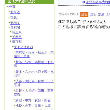
エリアで絞り込む
小笠原諸島
売れ
全国
北海道
[ランキング項目]
総合
立地
部屋
食
東北
誠に申し訳ございませんが、
北関東
この地域に該当する宿泊施設
首都圏
埼玉県
千葉県
東京都
東京２３区内
東京駅・銀座・秋葉原・東
陽町・葛西
新橋・汐留・浜松町・お台
場
赤坂・六本木・霞ヶ関・永
田町
渋谷・恵比寿・目黒・二子
玉川
品川・大井町・蒲田・羽田
空港
新宿・中野・荻窪・四谷
池袋・赤羽・巣鴨・大塚