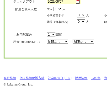
チェックアウト
1部屋ご利用人数
大人
人
人
小学校高学年
小
人
幼児（食事のみ）
幼
ご利用部屋数
部屋
料金
～
（1部屋1泊あたり）
会社情報
個人情報保護方針
社会的責任[CSR]
採用情報
規約集
© Rakuten Group, Inc.