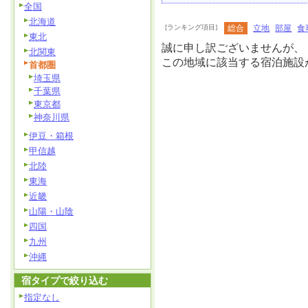
全国
北海道
[ランキング項目]
総合
立地
部屋
食
東北
誠に申し訳ございませんが、
北関東
この地域に該当する宿泊施設
首都圏
埼玉県
千葉県
東京都
神奈川県
伊豆・箱根
甲信越
北陸
東海
近畿
山陽・山陰
四国
九州
沖縄
宿タイプで絞り込む
指定なし