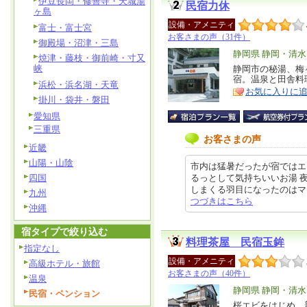
伊豆長岡・修善寺・天城湯
民宿力休
ヶ島
設備・アメニティ
富士・富士宮
お客さまの声（31件）
御殿場・沼津・三島
エ
静岡県 静岡・清水
焼津・藤枝・御前崎・寸又
峡
リ
静岡市の秘湯、梅
特
宿。温泉と田舎料
ア
徴
浜松・浜名湖・天竜
お気に入りに
掛川・袋井・磐田
愛知県
三重県
お客さまの声
近畿
山陽・山陰
市内は猛暑だったが宿ではエ
四国
るっとして気持ちいいお湯 
しまくる羽目になったのはマイナス
九州
つづきはこちら
沖縄
宿タイプで絞り込む
料理茶屋 民宿玉鉾
指定なし
設備・アメニティ
高級ホテル・旅館
お客さまの声（40件）
温泉
エ
静岡県 静岡・清水
民宿・ペンション
リ
桜エビをはじめ、
特