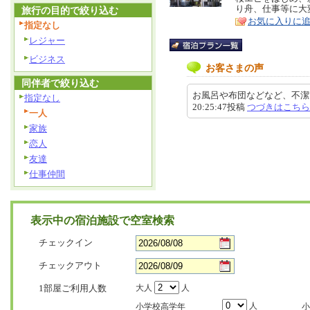
り舟、仕事等に大
旅行の目的で絞り込む
ア
徴
お気に入りに
指定なし
レジャー
ビジネス
お客さまの声
同伴者で絞り込む
お風呂や布団などなど、不潔だっ
指定なし
20:25:47投稿
つづきはこちら
一人
家族
恋人
友達
仕事仲間
表示中の宿泊施設で空室検索
チェックイン
チェックアウト
1部屋ご利用人数
大人
人
人
小学校高学年
小