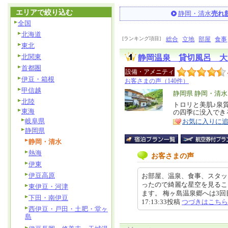
エリアで絞り込む
静岡・清水
売れ
全国
北海道
[ランキング項目]
総合
立地
部屋
食事
東北
北関東
静岡温泉 貸切風呂 大
首都圏
設備・アメニティ
伊豆・箱根
お客さまの声（140件）
甲信越
エ
静岡県 静岡・清水
北陸
リ
トロリと美肌♪泉
特
東海
の四季に没入でき
ア
徴
岐阜県
お気に入りに
静岡県
静岡・清水
熱海
お客さまの声
伊東
伊豆高原
お部屋、温泉、食事、スタッ
ったので綺麗な星空を見るこ
東伊豆・河津
ます。 梅ヶ島温泉郷へは3回目
下田・南伊豆
17:13:33投稿
つづきはこちら
西伊豆・戸田・土肥・堂ヶ
島