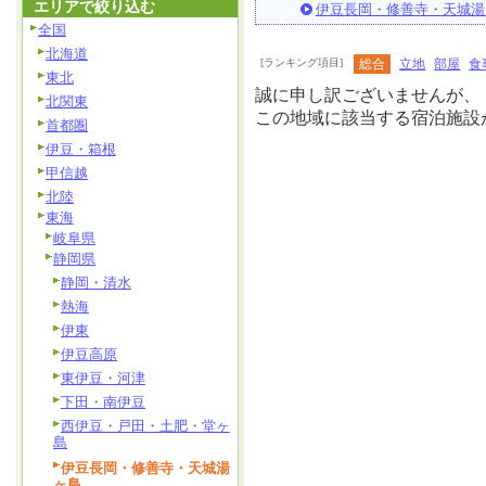
エリアで絞り込む
伊豆長岡・修善寺・天城湯
全国
北海道
[ランキング項目]
総合
立地
部屋
食
東北
誠に申し訳ございませんが、
北関東
この地域に該当する宿泊施設
首都圏
伊豆・箱根
甲信越
北陸
東海
岐阜県
静岡県
静岡・清水
熱海
伊東
伊豆高原
東伊豆・河津
下田・南伊豆
西伊豆・戸田・土肥・堂ヶ
島
伊豆長岡・修善寺・天城湯
ヶ島