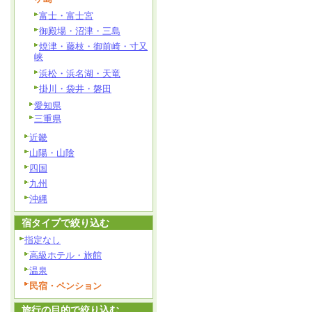
富士・富士宮
御殿場・沼津・三島
焼津・藤枝・御前崎・寸又
峡
浜松・浜名湖・天竜
掛川・袋井・磐田
愛知県
三重県
近畿
山陽・山陰
四国
九州
沖縄
宿タイプで絞り込む
指定なし
高級ホテル・旅館
温泉
民宿・ペンション
旅行の目的で絞り込む