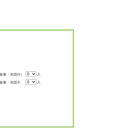
人
食事・布団付）
人
食事・布団不