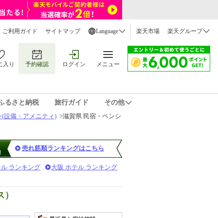
ご利用ガイド
サイトマップ
Language
楽天市場
楽天グループ
に入り
予約確認
ログイン
メニュー
ふるさと納税
旅行ガイド
その他
(設備・アメニティ)
>
滋賀県 民宿・ペンシ
売れ筋順ランキングはこちら
テル ランキング
大阪 ホテル ランキング
ス）