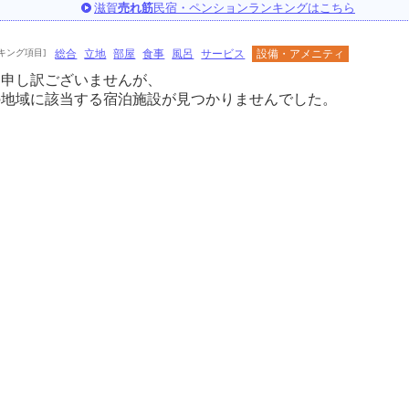
滋賀
売れ筋
民宿・ペンションランキングはこちら
キング項目]
総合
立地
部屋
食事
風呂
サービス
設備・アメニティ
に申し訳ございませんが、
の地域に該当する宿泊施設が見つかりませんでした。