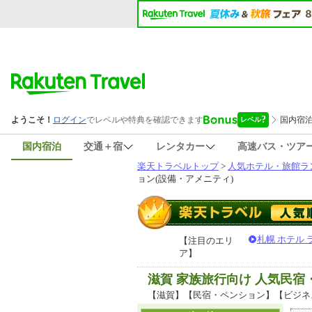
国内宿泊
交通＋宿
レンタカー
高速バス・ツア
楽天トラベルトップ
>
人気ホテル・旅館ラ
ョン(設備・アメニティ)
札幌 ホテル
【注目のエリ
ア】
滋賀 家族旅行向け 人気民
【滋賀】【民宿・ペンション】【ビジネ