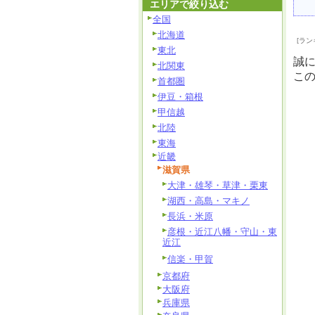
エリアで絞り込む
全国
北海道
[ラン
東北
誠
北関東
こ
首都圏
伊豆・箱根
甲信越
北陸
東海
近畿
滋賀県
大津・雄琴・草津・栗東
湖西・高島・マキノ
長浜・米原
彦根・近江八幡・守山・東
近江
信楽・甲賀
京都府
大阪府
兵庫県