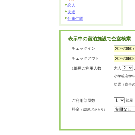
恋人
友達
仕事仲間
表示中の宿泊施設で空室検索
チェックイン
チェックアウト
1部屋ご利用人数
大人
小学校高学
幼児（食事
ご利用部屋数
部屋
料金
（1部屋1泊あたり）