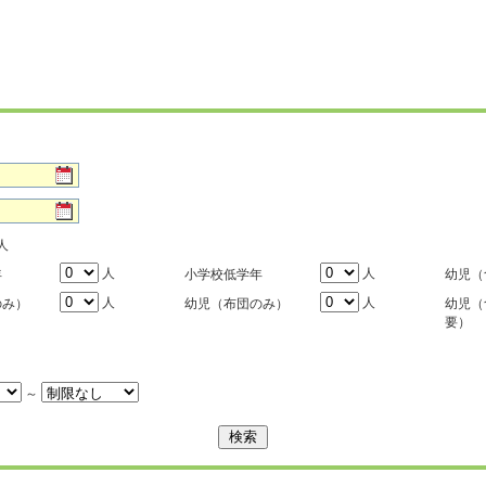
人
人
人
年
小学校低学年
幼児（
人
人
のみ）
幼児（布団のみ）
幼児（
要）
～