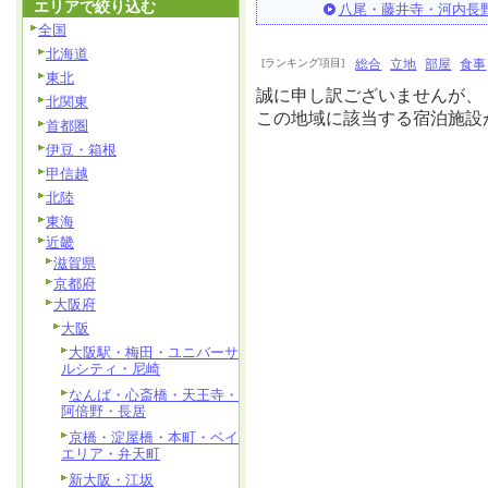
エリアで絞り込む
八尾・藤井寺・河内長
全国
北海道
[ランキング項目]
総合
立地
部屋
食事
東北
誠に申し訳ございませんが、
北関東
この地域に該当する宿泊施設
首都圏
伊豆・箱根
甲信越
北陸
東海
近畿
滋賀県
京都府
大阪府
大阪
大阪駅・梅田・ユニバーサ
ルシティ・尼崎
なんば・心斎橋・天王寺・
阿倍野・長居
京橋・淀屋橋・本町・ベイ
エリア・弁天町
新大阪・江坂