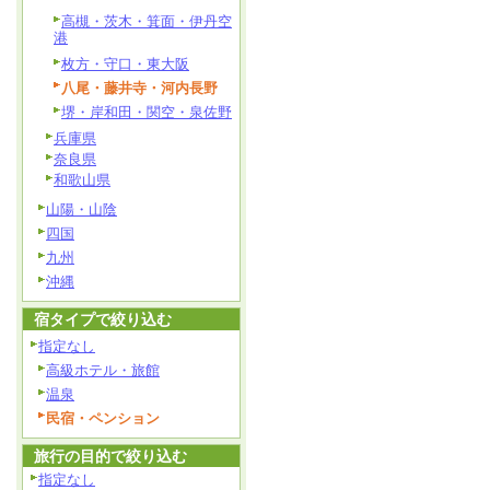
高槻・茨木・箕面・伊丹空
港
枚方・守口・東大阪
八尾・藤井寺・河内長野
堺・岸和田・関空・泉佐野
兵庫県
奈良県
和歌山県
山陽・山陰
四国
九州
沖縄
宿タイプで絞り込む
指定なし
高級ホテル・旅館
温泉
民宿・ペンション
旅行の目的で絞り込む
指定なし