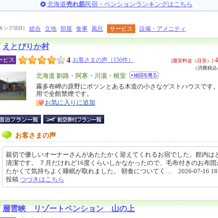
北海道
売れ筋
民宿・ペンションランキングはこちら
キング項目]
総合
立地
部屋
食事
風呂
サービス
設備・アメニティ
えとぴりか村
4
4
ービス
お客さまの声（156件）
[最安料金（目安）]
（消費税込4
エ
北海道 釧路・阿寒・川湯・根室
リ
霧多布岬の原野にポツンとある木造の小さなゲストハウスです
特
用で全館禁煙です。
ア
徴
お気に入りに追加
お客さまの声
親切で優しいオーナーさんがあたたかく迎えてくれるお宿でした。館内は
清潔です。 ７月だけれど16度くらいしかなかったので、毛布付きのお布団
たかくて気持ちよく睡眠が取れました。 朝食についてく… 2026-07-16 18:3
投稿
つづきはこちら
層雲峡 リゾートペンション 山の上