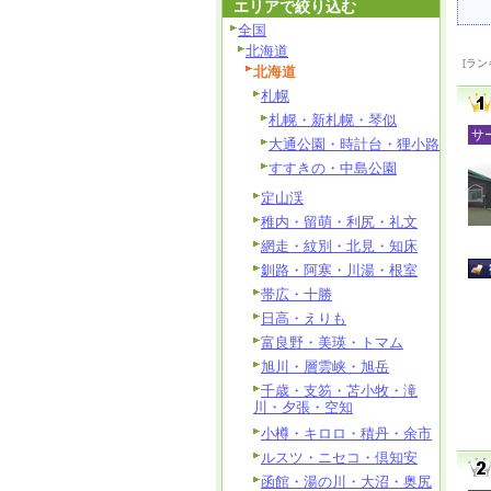
エリアで絞り込む
全国
北海道
[ラン
北海道
札幌
札幌・新札幌・琴似
サ
大通公園・時計台・狸小路
すすきの・中島公園
定山渓
稚内・留萌・利尻・礼文
網走・紋別・北見・知床
釧路・阿寒・川湯・根室
帯広・十勝
日高・えりも
富良野・美瑛・トマム
旭川・層雲峡・旭岳
千歳・支笏・苫小牧・滝
川・夕張・空知
小樽・キロロ・積丹・余市
ルスツ・ニセコ・倶知安
函館・湯の川・大沼・奥尻