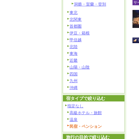
サ
洞爺・室蘭・登別
東北
北関東
首都圏
伊豆・箱根
甲信越
北陸
東海
近畿
山陽・山陰
四国
九州
沖縄
宿タイプで絞り込む
指定なし
高級ホテル・旅館
温泉
民宿・ペンション
旅行の目的で絞り込む