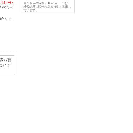
,142
円～
※こちらの特集・キャンペーンは、
検索結果に関連のある特集を表示し
,456円～）
ています。
飾らない
の券を貰
ないで