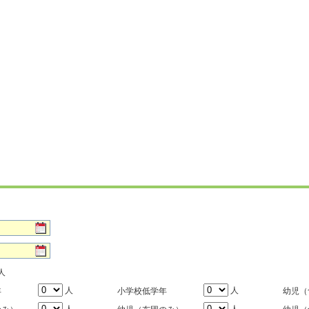
人
人
人
年
小学校低学年
幼児（