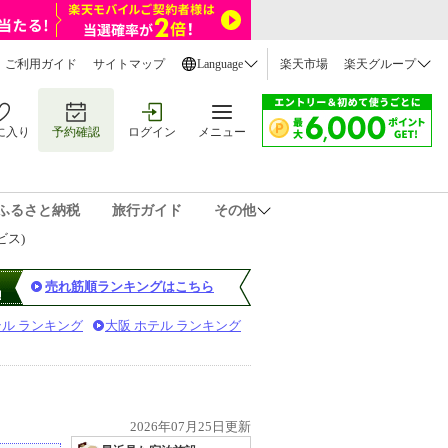
ご利用ガイド
サイトマップ
Language
楽天市場
楽天グループ
に入り
予約確認
ログイン
メニュー
ふるさと納税
旅行ガイド
その他
ビス)
売れ筋順ランキングはこちら
テル ランキング
大阪 ホテル ランキング
2026年07月25日更新