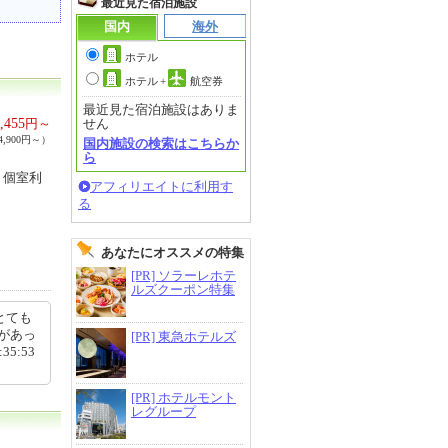
最近見た宿泊施設
国内
海外
ホテル
ホテル
+
航空券
最近見た宿泊施設はありま
,455
円～
せん
,900円～）
国内施設の検索はこちらか
ら
。個室利
アフィリエイトに利用す
る
あなたにオススメの特集
[PR] ソラーレホテ
ルズクーポン特集
とても
があっ
[PR] 東急ホテルズ
5:53
[PR] ホテルモント
レグループ