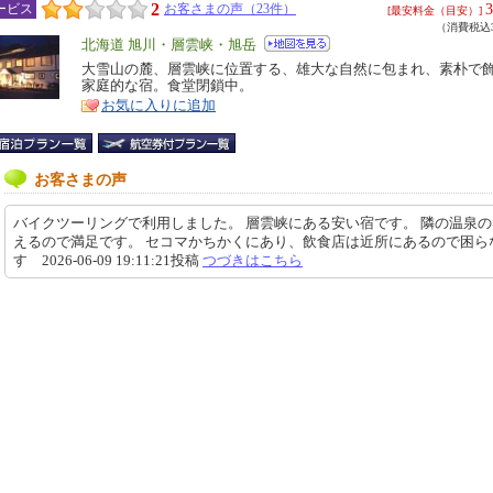
2
3
ービス
お客さまの声（23件）
[最安料金（目安）]
（消費税込3
エ
北海道 旭川・層雲峡・旭岳
リ
大雪山の麓、層雲峡に位置する、雄大な自然に包まれ、素朴で
特
家庭的な宿。食堂閉鎖中。
ア
徴
お気に入りに追加
お客さまの声
バイクツーリングで利用しました。 層雲峡にある安い宿です。 隣の温泉
えるので満足です。 セコマかちかくにあり、飲食店は近所にあるので困ら
す 2026-06-09 19:11:21投稿
つづきはこちら