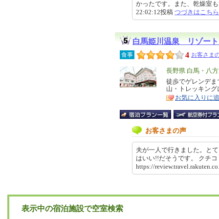
かったです。また、乾燥室も完備
22:02:12投稿
つづきはこちら
白馬姫川温泉 リゾート
4
食事
お客さまの
エ
長野県 白馬・八
リ
徒歩でゲレンデま
特
山・トレッキング
ア
徴
お気に入りに
お客さまの声
夫が一人で行きました。とて
はいい!!だそうです。 ク
https://review.travel.rakut
表示中の宿泊施設で空室検索