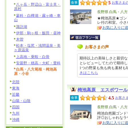
5
食事
お客さまの
八ヶ岳・野辺山・富士見・
原村
エ
長野県 白馬・八
蓼科・白樺湖・霧ヶ峰・車
リ
★栂池高原★ゴン
特
山
レ付の和室。小さ
ア
徴
諏訪湖
お気に入りに
伊那・駒ヶ根・飯田・昼神
木曽
松本・塩尻・浅間温泉・美
お客さまの声
ヶ原温泉
上高地・乗鞍・白骨
期待以上の美味しさと親切な
安曇野・穂高・大町・豊科
とレビューしてたので期待し
1つの野菜も魚も肉も素材も味付けも
白馬・八方尾根・栂池高
きはこちら
原・小谷
北陸
東海
栂池高原 エスポワール
近畿
4.5
食事
お客さま
山陽・山陰
四国
エ
長野県 白馬・八
リ
九州
栂池自然園ゴンド
特
評◎おしゃれなラ
ア
沖縄
徴
お気に入りに