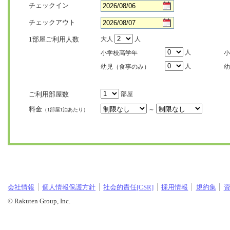
チェックイン
チェックアウト
1部屋ご利用人数
大人
人
人
小学校高学年
小
人
幼児（食事のみ）
幼
ご利用部屋数
部屋
料金
～
（1部屋1泊あたり）
会社情報
個人情報保護方針
社会的責任[CSR]
採用情報
規約集
© Rakuten Group, Inc.