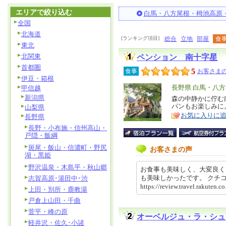
エリアで絞り込む
白馬・八方尾根・栂池高原
全国
北海道
[ランキング項目]
総合
立地
部屋
食
東北
北関東
ペンション 南十字星
首都圏
5
食事
お客さまの
伊豆・箱根
エ
長野県 白馬・八
甲信越
新潟県
リ
森の中静かに佇む
特
パンもお楽しみに
山梨県
ア
徴
お気に入りに
長野県
長野・小布施・信州高山・
戸隠・飯綱
斑尾・飯山・信濃町・野尻
お客さまの声
湖・黒姫
野沢温泉・木島平・秋山郷
お食事も美味しく、大変良く
も美味しかったです。 ク
志賀高原･湯田中･渋
https://review.travel.rakut
上田・別所・鹿教湯
戸倉上山田・千曲
菅平・峰の原
オーベルジュ・ラ・シュ
軽井沢・佐久･小諸