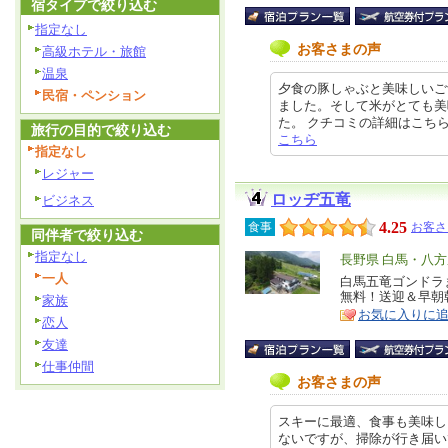
宿タイプで絞り込む
指定なし
お客さまの声
高級ホテル・旅館
温泉
夕食の豚しゃぶと美味しいご
民宿・ペンション
ました。そして米がとても美
た。 クチコミの詳細はこちらから ht
旅行の目的で絞り込む
こちら
指定なし
レジャー
ロッヂ五竜
ビジネス
4.25
食事
お客さ
同伴者で絞り込む
指定なし
エ
長野県 白馬・八
一人
リ
白馬五竜ゴンドラ
特
無料！送迎＆早朝
家族
ア
徴
お気に入りに
恋人
友達
仕事仲間
お客さまの声
スキーに最適、食事も美味し
ないですが、掃除が行き届い