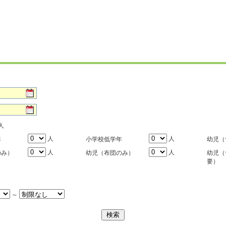
人
人
人
年
小学校低学年
幼児（
人
人
のみ）
幼児（布団のみ）
幼児（
要）
～