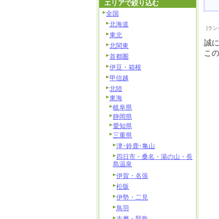
エリアで絞り込む
全国
北海道
[ラン
東北
誠
北関東
こ
首都圏
伊豆・箱根
甲信越
北陸
東海
岐阜県
静岡県
愛知県
三重県
津･鈴鹿･亀山
四日市・桑名・湯の山・長
島温泉
伊賀・名張
松阪
伊勢・二見
鳥羽
志摩・賢島