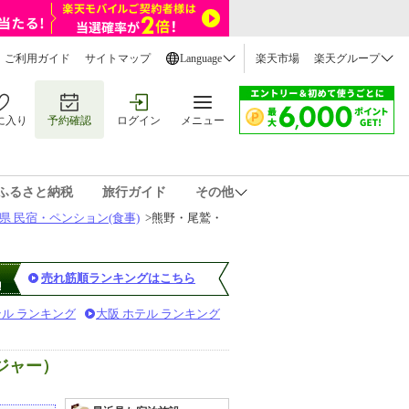
ご利用ガイド
サイトマップ
Language
楽天市場
楽天グループ
に入り
予約確認
ログイン
メニュー
ふるさと納税
旅行ガイド
その他
県 民宿・ペンション(食事)
>
熊野・尾鷲・
売れ筋順ランキングはこちら
テル ランキング
大阪 ホテル ランキング
ジャー）