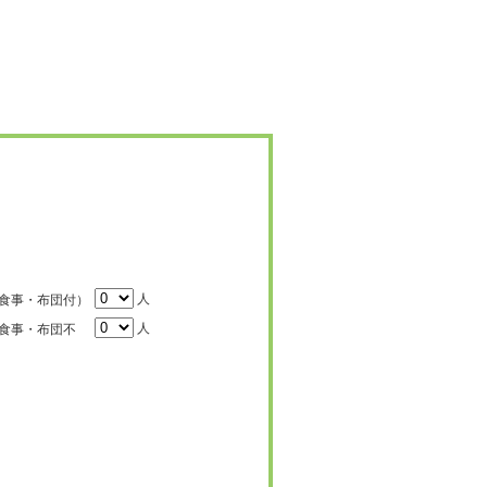
人
食事・布団付）
人
食事・布団不