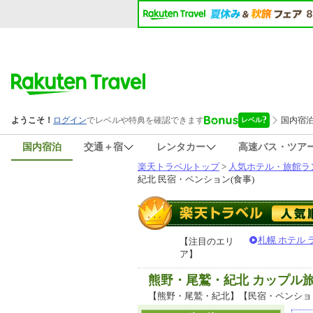
国内宿泊
交通＋宿
レンタカー
高速バス・ツア
楽天トラベルトップ
>
人気ホテル・旅館ラ
紀北 民宿・ペンション(食事)
札幌 ホテル
【注目のエリ
ア】
熊野・尾鷲・紀北 カップル
【熊野・尾鷲・紀北】【民宿・ペンショ