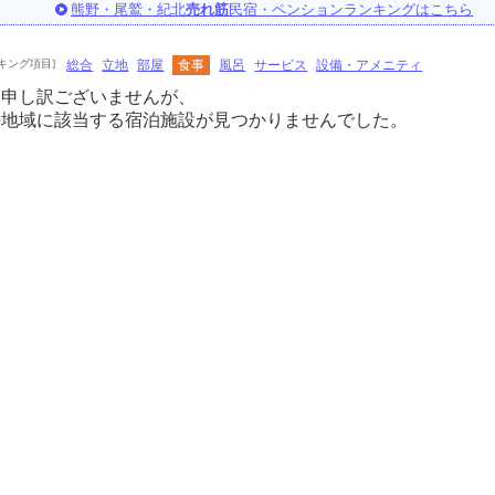
熊野・尾鷲・紀北
売れ筋
民宿・ペンションランキングはこちら
キング項目]
総合
立地
部屋
食事
風呂
サービス
設備・アメニティ
に申し訳ございませんが、
の地域に該当する宿泊施設が見つかりませんでした。