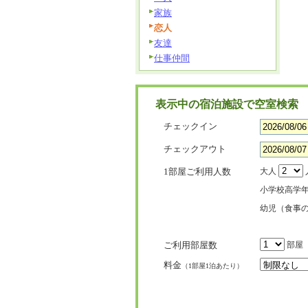
家族
恋人
友達
仕事仲間
表示中の宿泊施設で空室検索
チェックイン
チェックアウト
1部屋ご利用人数
大人
小学校高学
幼児（食事
ご利用部屋数
部屋
料金
（1部屋1泊あたり）