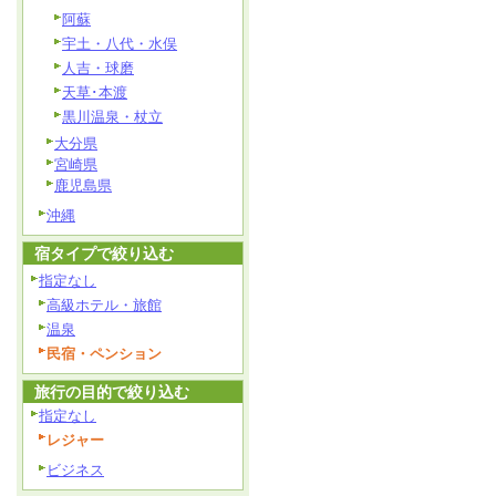
阿蘇
宇土・八代・水俣
人吉・球磨
天草･本渡
黒川温泉・杖立
大分県
宮崎県
鹿児島県
沖縄
宿タイプで絞り込む
指定なし
高級ホテル・旅館
温泉
民宿・ペンション
旅行の目的で絞り込む
指定なし
レジャー
ビジネス