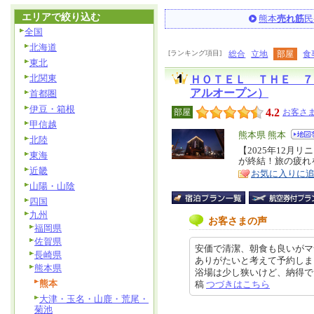
エリアで絞り込む
熊本
売れ筋
民
全国
北海道
[ランキング項目]
総合
立地
部屋
食
東北
北関東
ＨＯＴＥＬ ＴＨＥ ７
アルオープン）
首都圏
伊豆・箱根
4.2
部屋
お客さま
甲信越
エ
熊本県 熊本
北陸
リ
【2025年12月
特
東海
が終結！旅の疲れ
ア
徴
近畿
お気に入りに
山陽・山陰
四国
九州
お客さまの声
福岡県
佐賀県
安価で清潔、朝食も良いがマ
長崎県
ありがたいと考えて予約しま
熊本県
浴場は少し狭いけど、納得でした。
熊本
稿
つづきはこちら
大津・玉名・山鹿・荒尾・
菊池