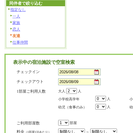
同伴者で絞り込む
指定なし
一人
家族
恋人
友達
仕事仲間
表示中の宿泊施設で空室検索
チェックイン
チェックアウト
1部屋ご利用人数
大人
人
人
小学校高学年
小
人
幼児（食事のみ）
幼
ご利用部屋数
部屋
料金
～
（1部屋1泊あたり）