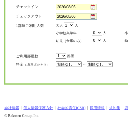
チェックイン
チェックアウト
1部屋ご利用人数
大人
人
人
小学校高学年
小
人
幼児（食事のみ）
幼
ご利用部屋数
部屋
料金
～
（1部屋1泊あたり）
会社情報
個人情報保護方針
社会的責任[CSR]
採用情報
規約集
© Rakuten Group, Inc.