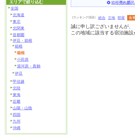
エリアで絞り込む
箱根
売れ筋
民
全国
北海道
[ランキング項目]
総合
立地
部屋
食
東北
誠に申し訳ございませんが、
北関東
この地域に該当する宿泊施設
首都圏
伊豆・箱根
箱根
箱根
小田原
湯河原・真鶴
伊豆
甲信越
北陸
東海
近畿
山陽・山陰
四国
九州
沖縄