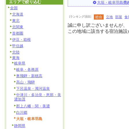
エリアで絞り込む
大垣・岐阜羽島
売
全国
北海道
[ランキング項目]
総合
立地
部屋
食
東北
誠に申し訳ございませんが、
北関東
この地域に該当する宿泊施設
首都圏
伊豆・箱根
甲信越
北陸
東海
岐阜県
岐阜・各務原
奥飛騨・新穂高
高山・飛騨
下呂温泉・濁河温泉
中津川・多治見・恵那・美
濃加茂
郡上八幡・関・美濃
白川郷
大垣・岐阜羽島
静岡県