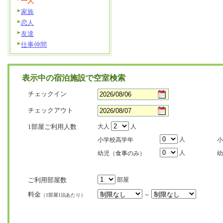
一人
家族
恋人
友達
仕事仲間
表示中の宿泊施設で空室検索
チェックイン
チェックアウト
1部屋ご利用人数
大人
人
人
小学校高学年
小
人
幼児（食事のみ）
幼
ご利用部屋数
部屋
料金
～
（1部屋1泊あたり）