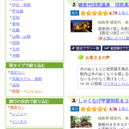
伊豆・箱根
猪苗代沼尻温泉 沼尻高
甲信越
4.79
風呂
お客さ
北陸
エ
福島県 猪苗代・
東海
リ
源泉掛け流し天然
特
近畿
【限定12室】の
ア
徴
山陽・山陰
お気に入りに
四国
九州
沖縄
お客さまの声
宿タイプで絞り込む
木のぬくもりと絶景露天風呂
指定なし
館内は木のぬくもりを感じる
高級ホテル・旅館
ないものがなく寛げました。源泉
16:36:32投稿
つづきはこちら
温泉
民宿・ペンション
しゃくなげ平貸別荘＆コ
旅行の目的で絞り込む
指定なし
4.36
風呂
お客さ
レジャー
エ
福島県 猪苗代・
ビジネス
リ
屋根付きＢＢＱテ
特
お手軽グランピン