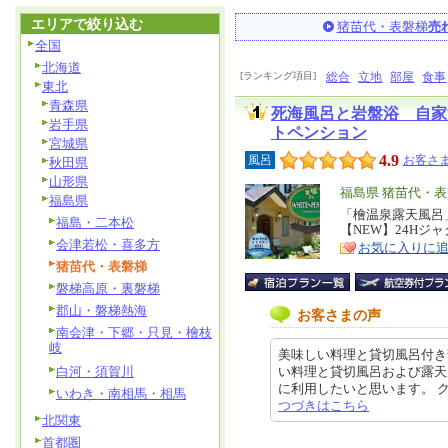
エリアで絞り込む
猪苗代・表磐梯
売
全国
北海道
[ランキング項目]
総合
立地
部屋
食事
東北
青森県
死海風呂と岩盤浴 自家
岩手県
トペンション
宮城県
4.9
風呂
お客さま
秋田県
山形県
エ
福島県 猪苗代・
福島県
リ
「檜温泉露天風呂
特
福島・二本松
【NEW】24Hジ
ア
徴
会津若松・喜多方
お気に入りに
猪苗代・表磐梯
磐梯高原・裏磐梯
郡山・磐梯熱海
お客さまの声
南会津・下郷・只見・檜枝
岐
美味しい料理と貸切風呂付き
白河・須賀川
い料理と貸切風呂および露天
に利用したいと思います。 クチコ
いわき・南相馬・相馬
つづきはこちら
北関東
首都圏