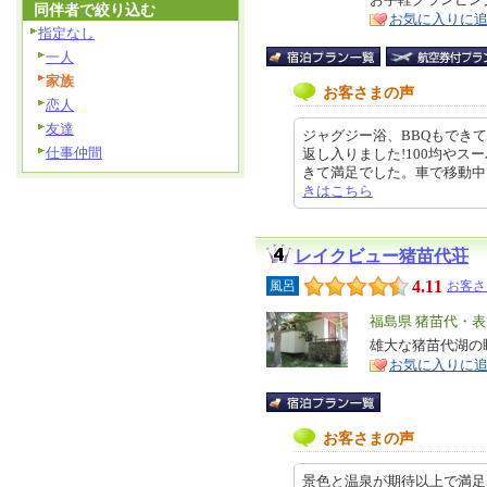
ア
徴
同伴者で絞り込む
お気に入りに
指定なし
一人
家族
お客さまの声
恋人
友達
ジャグジー浴、BBQもでき
仕事仲間
返し入りました!100均やス
きて満足でした。車で移動中でした
きはこちら
レイクビュー猪苗代荘
4.11
風呂
お客さ
エ
福島県 猪苗代・
リ
雄大な猪苗代湖の
特
お気に入りに
ア
徴
お客さまの声
景色と温泉が期待以上で満足