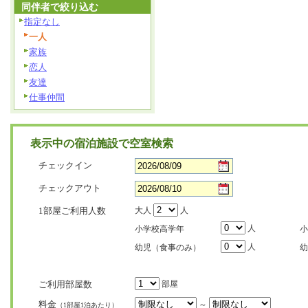
同伴者で絞り込む
指定なし
一人
家族
恋人
友達
仕事仲間
表示中の宿泊施設で空室検索
チェックイン
チェックアウト
1部屋ご利用人数
大人
人
人
小学校高学年
小
人
幼児（食事のみ）
幼
ご利用部屋数
部屋
料金
～
（1部屋1泊あたり）