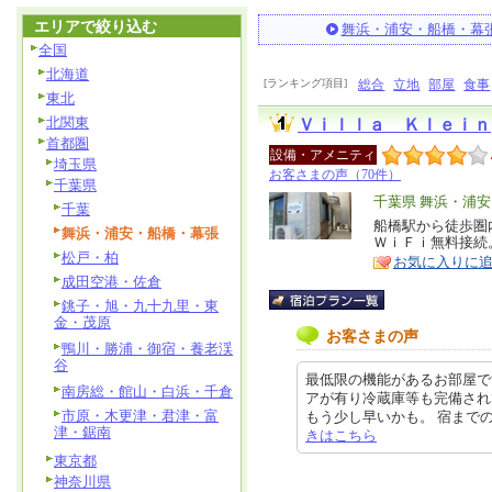
エリアで絞り込む
舞浜・浦安・船橋・幕
全国
北海道
[ランキング項目]
総合
立地
部屋
食事
東北
北関東
Ｖｉｌｌａ Ｋｌｅｉｎ
首都圏
設備・アメニティ
埼玉県
お客さまの声（70件）
千葉県
エ
千葉県 舞浜・浦
千葉
リ
船橋駅から徒歩圏
特
舞浜・浦安・船橋・幕張
ＷｉＦｉ無料接続
ア
徴
松戸・柏
お気に入りに
成田空港・佐倉
銚子・旭・九十九里・東
金・茂原
お客さまの声
鴨川・勝浦・御宿・養老渓
谷
最低限の機能があるお部屋で
南房総・館山・白浜・千倉
アが有り冷蔵庫等も完備されて
市原・木更津・君津・富
もう少し早いかも。 宿までの道すが
津・鋸南
きはこちら
東京都
神奈川県