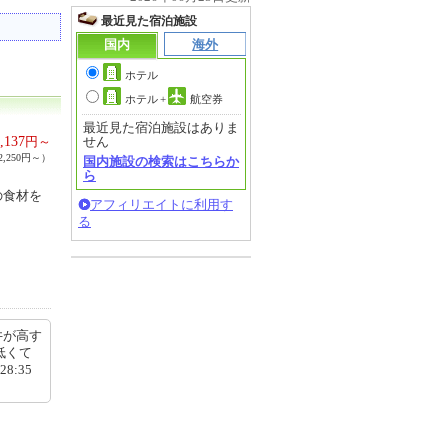
最近見た宿泊施設
国内
海外
ホテル
ホテル
+
航空券
最近見た宿泊施設はありま
,137
円～
せん
,250円～）
国内施設の検索はこちらか
ら
の食材を
アフィリエイトに利用す
る
井が高す
低くて
8:35