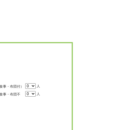
人
食事・布団付）
人
食事・布団不