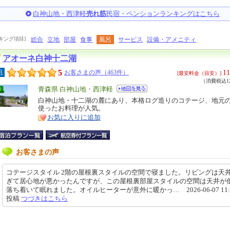
白神山地・西津軽
売れ筋
民宿・ペンションランキングはこちら
キング項目]
総合
立地
部屋
食事
風呂
サービス
設備・アメニティ
アオーネ白神十二湖
5
11
呂
お客さまの声（463件）
[最安料金（目安）]
（消費税込12
エ
青森県 白神山地・西津軽
リ
白神山地・十二湖の麓にあり、本格ログ造りのコテージ、地元
特
使ったお料理が人気。
ア
徴
お気に入りに追加
お客さまの声
コテージスタイル 2階の屋根裏スタイルの空間で寝ました。リビングは天
ぎて居心地が悪かったんですが、この屋根裏部屋スタイルの空間は天井が
落ち着いて眠れました。オイルヒーターが意外に暖かっ… 2026-06-07 11:2
投稿
つづきはこちら