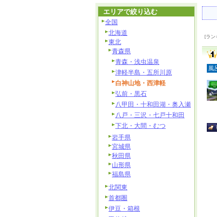
エリアで絞り込む
全国
北海道
[ラン
東北
青森県
青森・浅虫温泉
風
津軽半島・五所川原
白神山地・西津軽
弘前・黒石
八甲田・十和田湖・奥入瀬
八戸・三沢・七戸十和田
下北・大間・むつ
岩手県
宮城県
秋田県
山形県
福島県
北関東
首都圏
伊豆・箱根