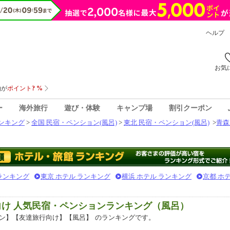
ヘルプ
お気
ー
海外旅行
遊び・体験
キャンプ場
割引クーポン
ンキング
>
全国 民宿・ペンション(風呂)
>
東北 民宿・ペンション(風呂)
>
青森
 ランキング
東京 ホテル ランキング
横浜 ホテル ランキング
京都 ホ
向け 人気民宿・ペンションランキング（風呂）
ン】【友達旅行向け】【風呂】
のランキングです。