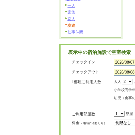
一人
家族
恋人
友達
仕事仲間
表示中の宿泊施設で空室検索
チェックイン
チェックアウト
1部屋ご利用人数
大人
小学校高学
幼児（食事
ご利用部屋数
部屋
料金
（1部屋1泊あたり）