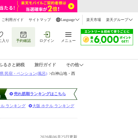
ご利用ガイド
サイトマップ
Language
楽天市場
楽天グループ
に入り
予約確認
ログイン
メニュー
ふるさと納税
旅行ガイド
その他
県 民宿・ペンション(風呂)
>
白神山地・西
売れ筋順ランキングはこちら
テル ランキング
大阪 ホテル ランキング
2026年06月25日更新