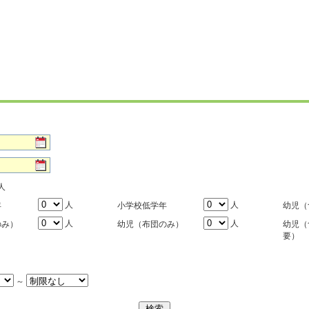
人
人
人
年
小学校低学年
幼児（
人
人
のみ）
幼児（布団のみ）
幼児（
要）
～