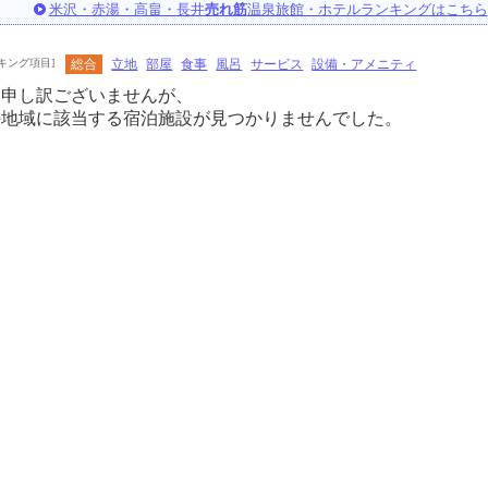
米沢・赤湯・高畠・長井
売れ筋
温泉旅館・ホテルランキングはこちら
キング項目]
総合
立地
部屋
食事
風呂
サービス
設備・アメニティ
に申し訳ございませんが、
の地域に該当する宿泊施設が見つかりませんでした。