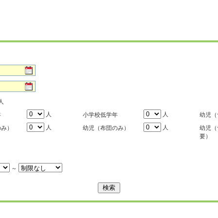
人
人
人
年
小学校低学年
幼児（
人
人
のみ）
幼児（布団のみ）
幼児（
要）
～