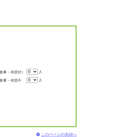
人
食事・布団付）
人
食事・布団不
このページの先頭へ