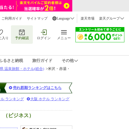
ご利用ガイド
サイトマップ
Language
楽天市場
楽天グループ
に入り
予約確認
ログイン
メニュー
ふるさと納税
旅行ガイド
その他
県 温泉旅館・ホテル(総合)
>
米沢・赤湯・
売れ筋順ランキングはこちら
テル ランキング
大阪 ホテル ランキング
）（ビジネス）