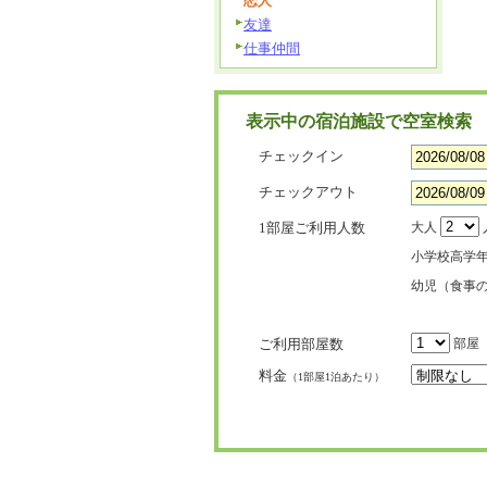
恋人
友達
仕事仲間
表示中の宿泊施設で空室検索
チェックイン
チェックアウト
1部屋ご利用人数
大人
小学校高学
幼児（食事
ご利用部屋数
部屋
料金
（1部屋1泊あたり）