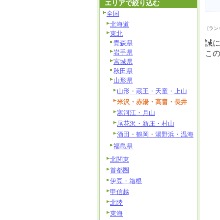
エリアで絞り込む
全国
北海道
[ラン
東北
誠
青森県
岩手県
こ
宮城県
秋田県
山形県
山形・蔵王・天童・上山
米沢・赤湯・高畠・長井
寒河江・月山
尾花沢・新庄・村山
酒田・鶴岡・湯野浜・温海
福島県
北関東
首都圏
伊豆・箱根
甲信越
北陸
東海