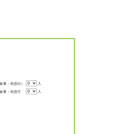
人
食事・布団付）
人
食事・布団不