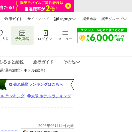
ご利用ガイド
サイトマップ
Language
楽天市場
楽天グループ
に入り
予約確認
ログイン
メニュー
ふるさと納税
旅行ガイド
その他
県 温泉旅館・ホテル(総合)
売れ筋順ランキングはこちら
テル ランキング
大阪 ホテル ランキング
2026年06月14日更新