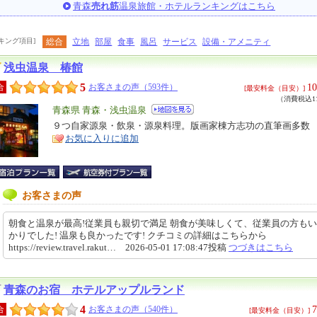
青森
売れ筋
温泉旅館・ホテルランキングはこちら
キング項目]
総合
立地
部屋
食事
風呂
サービス
設備・アメニティ
浅虫温泉 椿館
5
10
合
お客さまの声（593件）
[最安料金（目安）]
（消費税込11
エ
青森県 青森・浅虫温泉
リ
９つ自家源泉・飲泉・源泉料理。版画家棟方志功の直筆画多数
特
お気に入りに追加
ア
徴
お客さまの声
朝食と温泉が最高!従業員も親切で満足 朝食が美味しくて、従業員の方も
かりでした! 温泉も良かったです! クチコミの詳細はこちらから
https://review.travel.rakut… 2026-05-01 17:08:47投稿
つづきはこちら
青森のお宿 ホテルアップルランド
4
7
合
お客さまの声（540件）
[最安料金（目安）]