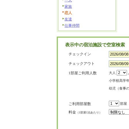
一人
家族
恋人
友達
仕事仲間
表示中の宿泊施設で空室検索
チェックイン
チェックアウト
1部屋ご利用人数
大人
小学校高学
幼児（食事
ご利用部屋数
部屋
料金
（1部屋1泊あたり）