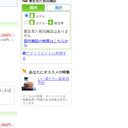
最近見た宿泊施設
国内
海外
ホテル
ホテル
+
航空券
最近見た宿泊施設はありま
,500
円～
せん
,550円～）
国内施設の検索はこちらか
ら
アフィリエイトに利用す
る
あなたにオススメの特集
いい湯だな♪温泉宿
予約
いい人ば
※こちらの特集・キャンペーンは、
検索結果に関連のある特集を表示し
ています。
,000
円～