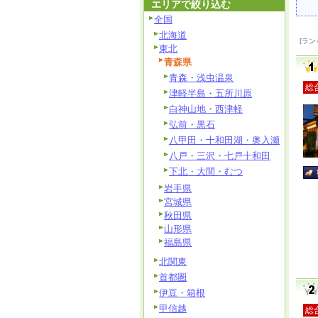
エリアで絞り込む
全国
北海道
[ラン
東北
青森県
青森・浅虫温泉
総
津軽半島・五所川原
白神山地・西津軽
弘前・黒石
八甲田・十和田湖・奥入瀬
八戸・三沢・七戸十和田
下北・大間・むつ
岩手県
宮城県
秋田県
山形県
福島県
北関東
首都圏
伊豆・箱根
甲信越
総