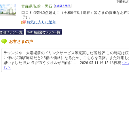
（消費税込7
エ
青森県 弘前・黒石
リ
口コミ点数4.5点越え！（令和6年8月現在）皆さまの貴重なお声
特
です。
ア
徴
お気に入りに追加
お客さまの声
ラウンジや、大浴場前のドリンクサービス等充実した宿 総評 この時期は
に伴い弘前駅周辺だと2.5倍の価格になるため、こちらを選択。また利用し
思いました 良い点 浴衣やタオルが自由に… 2026-05-11 16:15:13投稿
つ
ちら