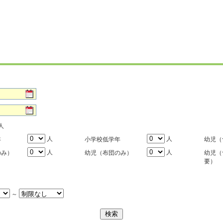
人
人
人
年
小学校低学年
幼児（
人
人
のみ）
幼児（布団のみ）
幼児（
要）
～