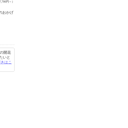
,700円～）
のおかげ
桜の開花
たいと
づきはこ