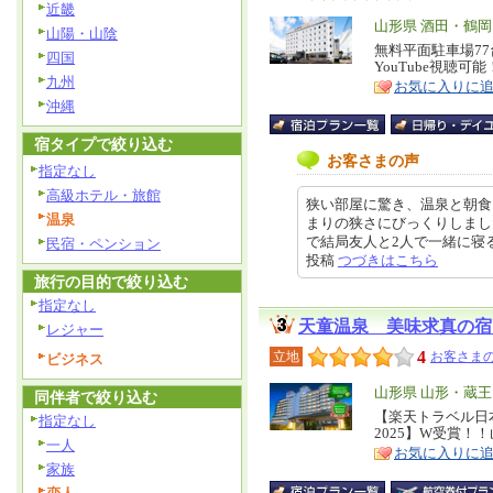
近畿
エ
山形県 酒田・鶴
山陽・山陰
リ
無料平面駐車場7
特
四国
YouTube視聴可能
ア
徴
九州
お気に入りに
沖縄
宿タイプで絞り込む
お客さまの声
指定なし
高級ホテル・旅館
狭い部屋に驚き、温泉と朝食
温泉
まりの狭さにびっくりしまし
で結局友人と2人で一緒に寝ること
民宿・ペンション
投稿
つづきはこちら
旅行の目的で絞り込む
指定なし
天童温泉 美味求真の宿
レジャー
4
立地
お客さまの
ビジネス
エ
山形県 山形・蔵
同伴者で絞り込む
リ
【楽天トラベル日
特
指定なし
2025】W受賞！
ア
徴
一人
お気に入りに
家族