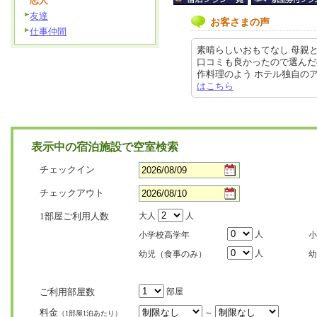
恋人
友達
お客さまの声
仕事仲間
素晴らしいおもてなし 母親
口コミも良かったので選んだ
作料理のよう ホテル独自のアレンジ
はこちら
表示中の宿泊施設で空室検索
チェックイン
チェックアウト
1部屋ご利用人数
大人
人
人
小学校高学年
小
人
幼児（食事のみ）
幼
ご利用部屋数
部屋
料金
～
（1部屋1泊あたり）