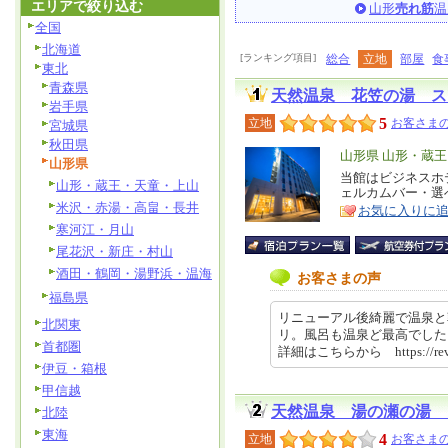
エリアで絞り込む
山形
売れ筋
温
全国
北海道
[ランキング項目]
総合
立地
部屋
食
東北
青森県
天然温泉 花笠の湯 ス
岩手県
5
立地
お客さまの
宮城県
秋田県
エ
山形県 山形・蔵
山形県
リ
当館はビジネスホ
特
山形・蔵王・天童・上山
ェルカムバー・選
ア
徴
米沢・赤湯・高畠・長井
お気に入りに
寒河江・月山
尾花沢・新庄・村山
酒田・鶴岡・湯野浜・温海
お客さまの声
福島県
リニューアル後綺麗で温泉と
北関東
リ。風呂も温泉ど最高でした
首都圏
詳細はこちらから https://revi
伊豆・箱根
甲信越
天然温泉 湯の瀬の湯 
北陸
東海
4
立地
お客さまの