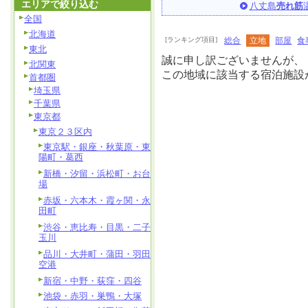
エリアで絞り込む
八丈島
売れ筋
全国
北海道
[ランキング項目]
総合
立地
部屋
食
東北
誠に申し訳ございませんが、
北関東
この地域に該当する宿泊施設
首都圏
埼玉県
千葉県
東京都
東京２３区内
東京駅・銀座・秋葉原・東
陽町・葛西
新橋・汐留・浜松町・お台
場
赤坂・六本木・霞ヶ関・永
田町
渋谷・恵比寿・目黒・二子
玉川
品川・大井町・蒲田・羽田
空港
新宿・中野・荻窪・四谷
池袋・赤羽・巣鴨・大塚