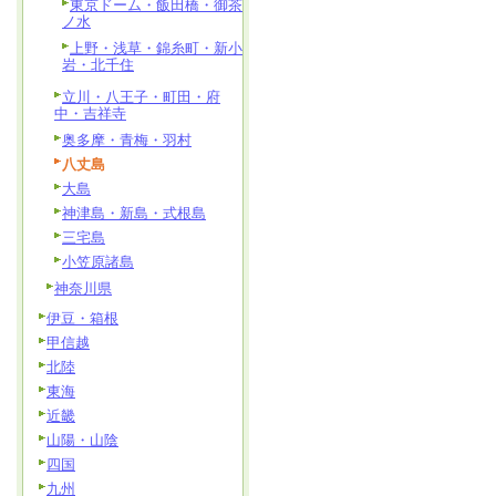
東京ドーム・飯田橋・御茶
ノ水
上野・浅草・錦糸町・新小
岩・北千住
立川・八王子・町田・府
中・吉祥寺
奥多摩・青梅・羽村
八丈島
大島
神津島・新島・式根島
三宅島
小笠原諸島
神奈川県
伊豆・箱根
甲信越
北陸
東海
近畿
山陽・山陰
四国
九州