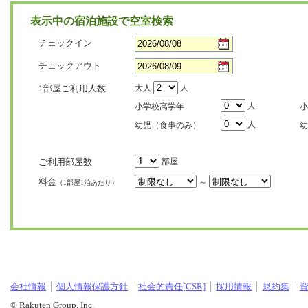
表示中の宿泊施設で空室検索
チェックイン
チェックアウト
1部屋ご利用人数
大人
人
人
小学校高学年
小
人
幼児（食事のみ）
幼
ご利用部屋数
部屋
料金
～
（1部屋1泊あたり）
会社情報
個人情報保護方針
社会的責任[CSR]
採用情報
規約集
© Rakuten Group, Inc.