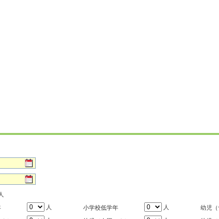
人
人
人
年
小学校低学年
幼児（