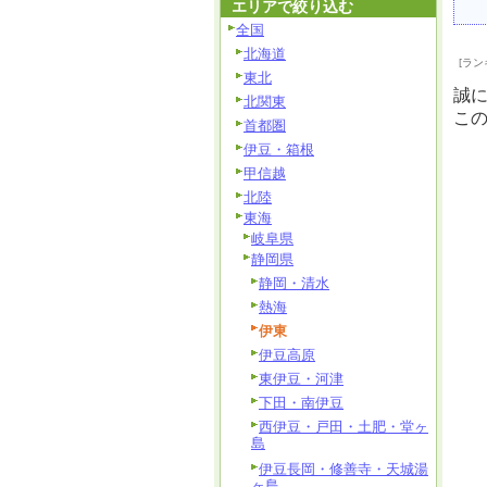
エリアで絞り込む
全国
北海道
[ラン
東北
誠
北関東
こ
首都圏
伊豆・箱根
甲信越
北陸
東海
岐阜県
静岡県
静岡・清水
熱海
伊東
伊豆高原
東伊豆・河津
下田・南伊豆
西伊豆・戸田・土肥・堂ヶ
島
伊豆長岡・修善寺・天城湯
ヶ島