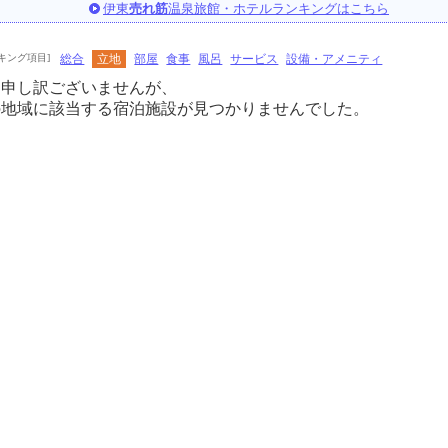
伊東
売れ筋
温泉旅館・ホテルランキングはこちら
キング項目]
総合
立地
部屋
食事
風呂
サービス
設備・アメニティ
に申し訳ございませんが、
の地域に該当する宿泊施設が見つかりませんでした。