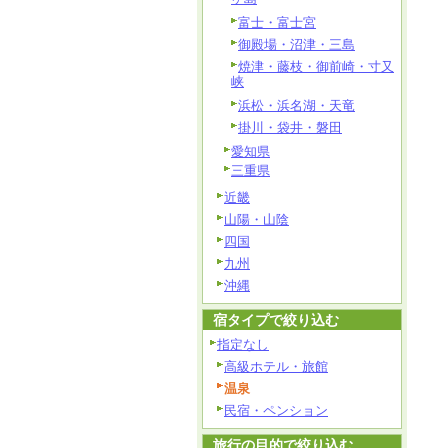
富士・富士宮
御殿場・沼津・三島
焼津・藤枝・御前崎・寸又
峡
浜松・浜名湖・天竜
掛川・袋井・磐田
愛知県
三重県
近畿
山陽・山陰
四国
九州
沖縄
宿タイプで絞り込む
指定なし
高級ホテル・旅館
温泉
民宿・ペンション
旅行の目的で絞り込む