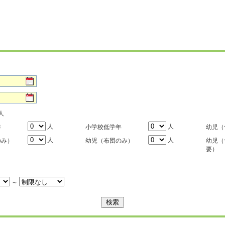
人
人
人
年
小学校低学年
幼児（
人
人
のみ）
幼児（布団のみ）
幼児（
要）
～