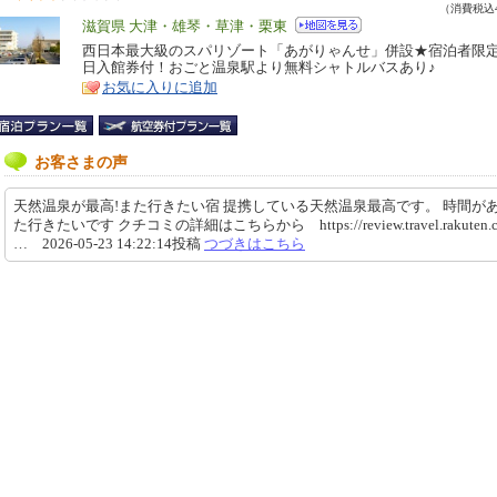
（消費税込4
エ
滋賀県 大津・雄琴・草津・栗東
リ
西日本最大級のスパリゾート「あがりゃんせ」併設★宿泊者限
特
日入館券付！おごと温泉駅より無料シャトルバスあり♪
ア
徴
お気に入りに追加
お客さまの声
天然温泉が最高!また行きたい宿 提携している天然温泉最高です。 時間が
た行きたいです クチコミの詳細はこちらから https://review.travel.rakuten.co
… 2026-05-23 14:22:14投稿
つづきはこちら