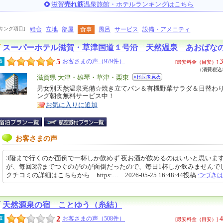
滋賀
売れ筋
温泉旅館・ホテルランキングはこちら
キング項目]
総合
立地
部屋
食事
風呂
サービス
設備・アメニティ
スーパーホテル滋賀・草津国道１号沿 天然温泉 あおばな
5
3
事
お客さまの声（979件）
[最安料金（目安）]
（消費税込3
エ
滋賀県 大津・雄琴・草津・栗東
リ
男女別天然温泉完備☆焼き立てパン＆有機野菜サラダ＆日替わ
特
ング朝食無料サービス中！
ア
徴
お気に入りに追加
お客さまの声
3階まで行くのが面倒で一杯しか飲めず 夜お酒が飲めるのはいいと思いま
が、毎回3階までつぐのがのが面倒だったので、毎日1杯しか飲みませんで
クチコミの詳細はこちらから https:… 2026-05-25 16:48:44投稿
つづき
天然源泉の宿 ことゆう（糸結）
2
4
事
お客さまの声（508件）
[最安料金（目安）]