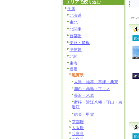
エリアで絞り込む
全国
北海道
[ラン
東北
北関東
首都圏
食
伊豆・箱根
甲信越
北陸
東海
近畿
滋賀県
大津・雄琴・草津・栗東
湖西・高島・マキノ
長浜・米原
彦根・近江八幡・守山・東
近江
信楽・甲賀
京都府
大阪府
兵庫県
食