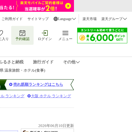
ご利用ガイド
サイトマップ
Language
楽天市場
楽天グループ
に入り
予約確認
ログイン
メニュー
ふるさと納税
旅行ガイド
その他
県 温泉旅館・ホテル(食事)
売れ筋順ランキングはこちら
テル ランキング
大阪 ホテル ランキング
2026年06月10日更新