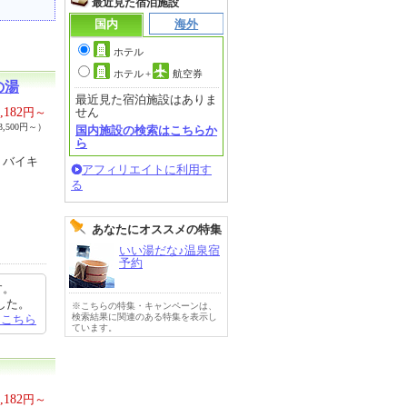
最近見た宿泊施設
国内
海外
ホテル
ホテル
+
航空券
の湯
最近見た宿泊施設はありま
,182
円～
せん
,500円～）
国内施設の検索はこちらか
ら
りバイキ
アフィリエイトに利用す
る
あなたにオススメの特集
いい湯だな♪温泉宿
予約
す。
した。
※こちらの特集・キャンペーンは、
検索結果に関連のある特集を表示し
はこちら
ています。
,182
円～