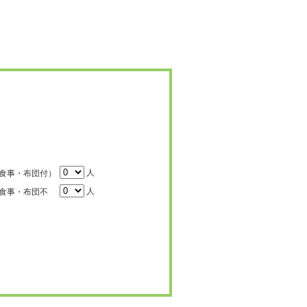
人
食事・布団付）
人
食事・布団不