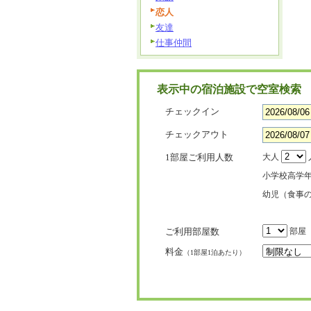
恋人
友達
仕事仲間
表示中の宿泊施設で空室検索
チェックイン
チェックアウト
1部屋ご利用人数
大人
小学校高学
幼児（食事
ご利用部屋数
部屋
料金
（1部屋1泊あたり）