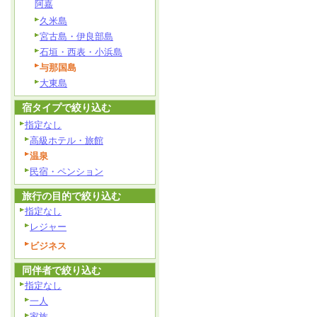
阿嘉
久米島
宮古島・伊良部島
石垣・西表・小浜島
与那国島
大東島
宿タイプで絞り込む
指定なし
高級ホテル・旅館
温泉
民宿・ペンション
旅行の目的で絞り込む
指定なし
レジャー
ビジネス
同伴者で絞り込む
指定なし
一人
家族