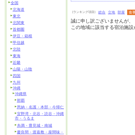
全国
北海道
[ランキング項目]
総合
立地
部屋
食
東北
誠に申し訳ございませんが、
北関東
この地域に該当する宿泊施設
首都圏
伊豆・箱根
甲信越
北陸
東海
近畿
山陽・山陰
四国
九州
沖縄
沖縄県
那覇
恩納・名護・本部・今帰仁
宜野湾・北谷・読谷・沖縄
市・うるま
糸満・豊見城・南城
慶良間・渡嘉敷・座間味・