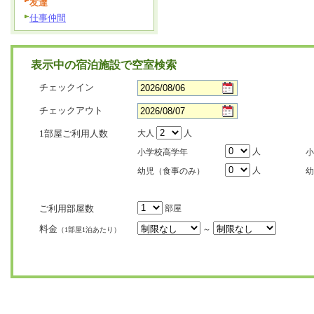
友達
仕事仲間
表示中の宿泊施設で空室検索
チェックイン
チェックアウト
1部屋ご利用人数
大人
人
人
小学校高学年
小
人
幼児（食事のみ）
幼
ご利用部屋数
部屋
料金
～
（1部屋1泊あたり）