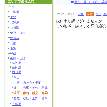
エリアで絞り込む
湯原・蒜山・新見・高
全国
北海道
[ランキング項目]
総合
立地
部屋
食
東北
誠に申し訳ございませんが、
北関東
この地域に該当する宿泊施設
首都圏
伊豆・箱根
甲信越
北陸
東海
近畿
山陽・山陰
鳥取県
島根県
岡山県
岡山
牛窓・瀬戸内・備前
津山・湯郷・美作・奥津
湯原・蒜山・新見・高梁
倉敷・総社・玉野・笠岡
広島県