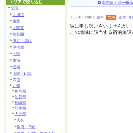
エリアで絞り込む
湯布院・湯平
売れ
全国
北海道
[ランキング項目]
総合
立地
部屋
食
東北
誠に申し訳ございませんが、
北関東
この地域に該当する宿泊施設
首都圏
伊豆・箱根
甲信越
北陸
東海
近畿
山陽・山陰
四国
九州
福岡県
佐賀県
長崎県
熊本県
大分県
大分
別府・日出