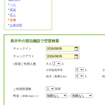
一人
家族
恋人
友達
仕事仲間
表示中の宿泊施設で空室検索
チェックイン
チェックアウト
1部屋ご利用人数
大人
人
人
小学校高学年
小
人
幼児（食事のみ）
幼
ご利用部屋数
部屋
料金
～
（1部屋1泊あたり）