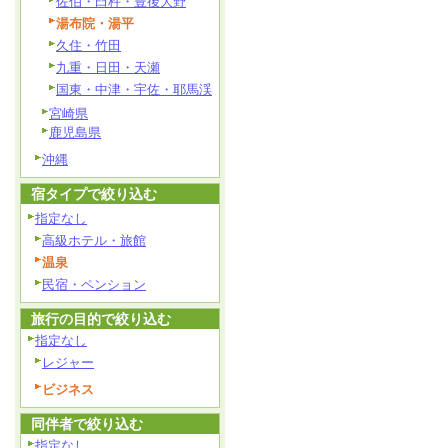
佐伯・臼杵・豊後大野
湯布院・湯平
久住・竹田
九重・日田・天瀬
国東・中津・宇佐・耶馬渓
宮崎県
鹿児島県
沖縄
宿タイプで絞り込む
指定なし
高級ホテル・旅館
温泉
民宿・ペンション
旅行の目的で絞り込む
指定なし
レジャー
ビジネス
同伴者で絞り込む
指定なし