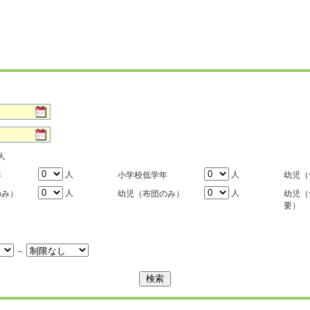
人
人
人
年
小学校低学年
幼児（
人
人
のみ）
幼児（布団のみ）
幼児（
要）
～