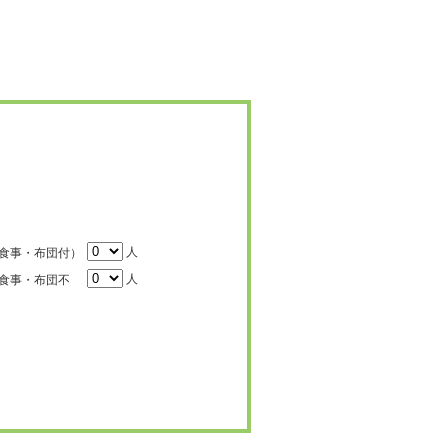
人
食事・布団付）
人
食事・布団不