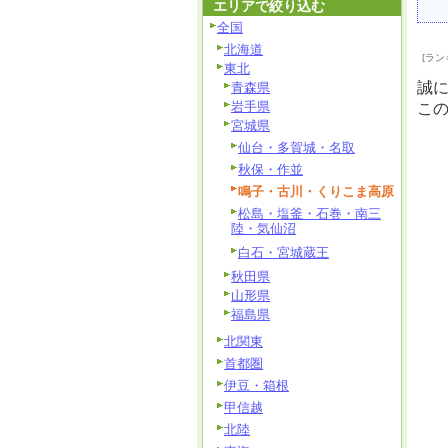
エリアで絞り込む
全国
北海道
[ラン
東北
誠
青森県
岩手県
こ
宮城県
仙台・多賀城・名取
秋保・作並
鳴子・古川・くりこま高原
松島・塩釜・石巻・南三
陸・気仙沼
白石・宮城蔵王
秋田県
山形県
福島県
北関東
首都圏
伊豆・箱根
甲信越
北陸