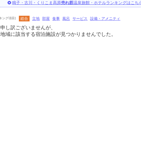
鳴子・古川・くりこま高原
売れ筋
温泉旅館・ホテルランキングはこち
キング項目]
総合
立地
部屋
食事
風呂
サービス
設備・アメニティ
に申し訳ございませんが、
の地域に該当する宿泊施設が見つかりませんでした。