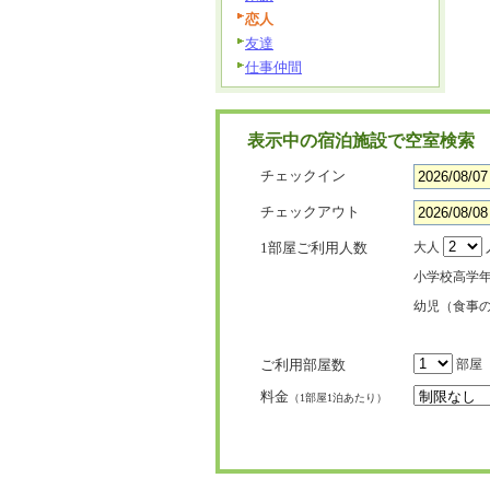
恋人
友達
仕事仲間
表示中の宿泊施設で空室検索
チェックイン
チェックアウト
1部屋ご利用人数
大人
小学校高学
幼児（食事
ご利用部屋数
部屋
料金
（1部屋1泊あたり）