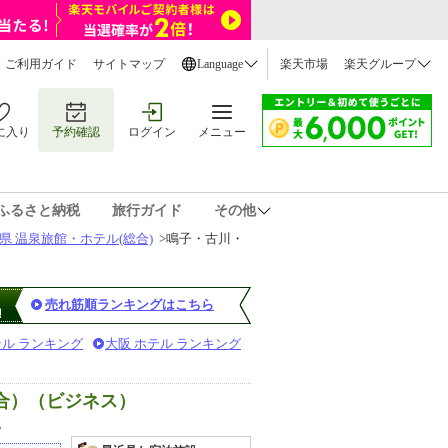
ご利用ガイド
サイトマップ
Language
楽天市場
楽天グループ
に入り
予約確認
ログイン
メニュー
ふるさと納税
旅行ガイド
その他
県 温泉旅館・ホテル(総合)
>
鳴子・古川・
売れ筋順ランキングはこちら
テル ランキング
大阪 ホテル ランキング
合）（ビジネス）
。